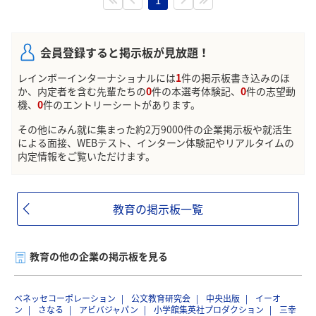
会員登録すると掲示板が見放題！
レインボーインターナショナルには
1
件の掲示板書き込みのほ
か、内定者を含む先輩たちの
0
件の本選考体験記、
0
件の志望動
機、
0
件のエントリーシートがあります。
その他にみん就に集まった約2万9000件の企業掲示板や就活生
による面接、WEBテスト、インターン体験記やリアルタイムの
内定情報をご覧いただけます。
教育の掲示板一覧
教育の他の企業の掲示板を見る
ベネッセコーポレーション
公文教育研究会
中央出版
イーオ
ン
さなる
アビバジャパン
小学館集英社プロダクション
三幸