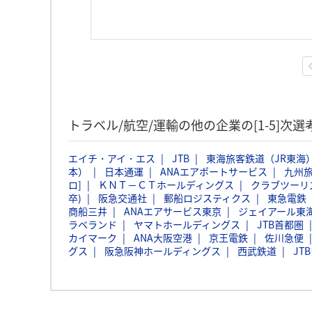
トラベル/航空/運輸の他の企業の[1-5]次
エイチ・アイ・エス
JTB
東海旅客鉄道（JR東海
本）
日本通運
ANAエアポートサービス
九州
ロ]
ＫＮＴ－ＣＴホールディングス
クラブツーリ
卒)
阪急交通社
郵船ロジスティクス
東急電鉄
商船三井
ANAエアサービス東京
ジェイアール東
ラベランド
ヤマトホールディングス
JTB首都圏
カイマーク
ANA大阪空港
京王電鉄
佐川急便
グス
阪急阪神ホールディングス
西武鉄道
JT