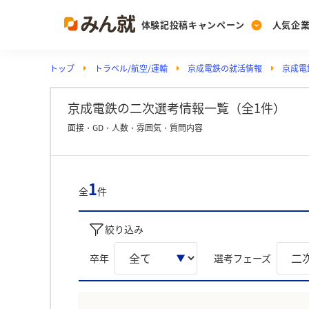
体験記投稿キャンペーン
人気企
トップ
トラベル/航空/運輸
京成電鉄の就活情報
京成電
Post
Ranking
PickUp
投稿する
ランキングを見る
注目の企業特集
京成電鉄の二次選考情報一覧（全1件）
面接・GD・人数・雰囲気・質問内容
Vote
投票する
1
全
件
動画で知ろう！業界・
絞り込み
卒年
選考フェーズ