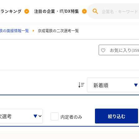
業ランキング
注目の企業・IT/DX特集
鉄の面接情報一覧
京成電鉄の二次選考一覧
注目の企業特集
みんなのIT業界新卒就職人気企業ランキング
みんな
[27卒] 本選考体験記投稿キャンペーン
28卒 注目企業特集
27卒 注目企業特集
みんなのDX企業就職ブランド調査
お気に入り
(
35
注目のIT・DX企業特集
28卒 IT・DX企業特集
27卒 IT・DX企業特集
28卒
みんなのIT業界新卒就職人気企業ランキング
みんな
企業研究
絞り込む
内定者のみ