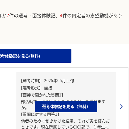
ほか
7
件の選考・面接体験記、
4
件の内定者の志望動機があり
。
選考体験記を見る(無料)
【面接で聞かれた質問1】
部活動で、どういうときにやりがいを感じます
選考体験記を見る（無料）
か。
【質問に対する回答1】
他者のために働きかけた結果、それが実を結んだ
ときです。現在所属している〇〇部で、１年生に