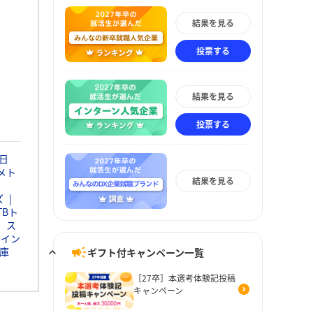
結果を見る
投票する
結果を見る
投票する
日
メト
結果を見る
ズ
TBト
ス
ウイン
庫
ギフト付キャンペーン一覧
［27卒］本選考体験記投稿
キャンペーン