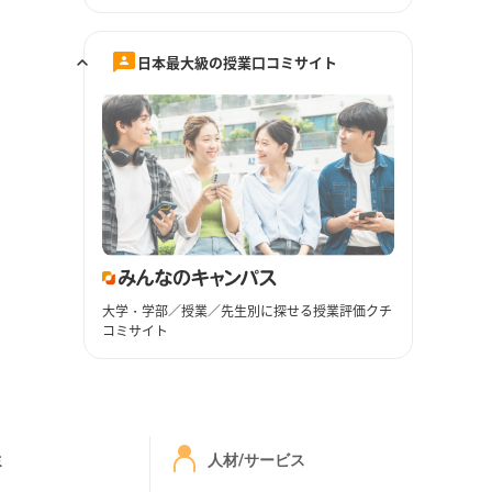
日本最大級の授業口コミサイト
大学・学部／授業／先生別に探せる授業評価クチ
コミサイト
ミ
人材/サービス