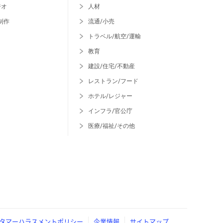
ジオ
人材
制作
流通/小売
トラベル/航空/運輸
教育
建設/住宅/不動産
レストラン/フード
ホテル/レジャー
インフラ/官公庁
医療/福祉/その他
タマーハラスメントポリシー
企業情報
サイトマップ