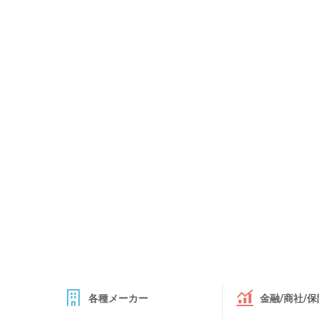
各種メーカー
金融/商社/保