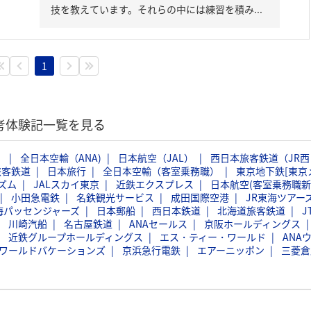
技を教えています。それらの中には練習を積み...
1
選考体験記一覧を見る
）
全日本空輸（ANA)
日本航空（JAL）
西日本旅客鉄道（JR西
旅客鉄道
日本旅行
全日本空輸（客室乗務職）
東京地下鉄[東京
ズム
JALスカイ東京
近鉄エクスプレス
日本航空(客室乗務職新
小田急電鉄
名鉄観光サービス
成田国際空港
JR東海ツアー
海パッセンジャーズ
日本郵船
西日本鉄道
北海道旅客鉄道
J
川崎汽船
名古屋鉄道
ANAセールス
京阪ホールディングス
近鉄グループホールディングス
エス・ティー・ワールド
ANA
Bワールドバケーションズ
京浜急行電鉄
エアーニッポン
三菱倉