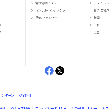
情報処理/システム
テレビ/ラ
コンサル/シンクタンク
音楽/芸能/
通信/ネットワーク
新聞
社
出版
険
広告
等
インターン
授業評価
ちら
グループ規約
プライバシーポリシー
外部送信ポリシー
カス