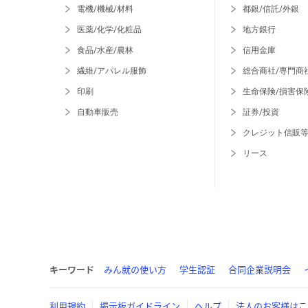
電機/機械/材料
都銀/信託/外銀
医薬/化学/化粧品
地方銀行
食品/水産/農林
信用金庫
繊維/アパレル服飾
総合商社/専門商
印刷
生命保険/損害保
自動車販売
証券/投資
クレジット信販
リース
キーワード
みん就の使い方
学生認証
合同企業説明会
利用規約
掲示板ガイドライン
ヘルプ
法人のお客様はこ