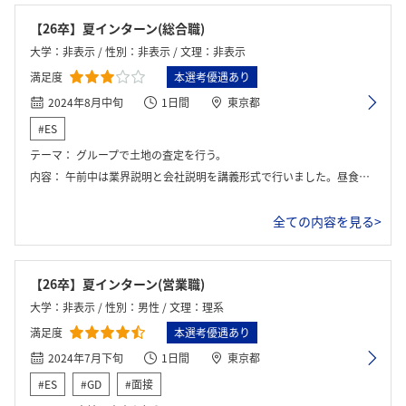
【26卒】夏インターン(総合職)
大学：非表示 / 性別：非表示 / 文理：非表示
満足度
本選考優遇あり
2024年8月中旬
1日間
東京都
#ES
テーマ：
グループで土地の査定を行う。
内容：
午前中は業界説明と会社説明を講義形式で行いました。昼食を取り、午後から土地査定のワークがあり、グループでワークに取り組み、最後に解答の発表を行いました。
全ての内容を見る>
【26卒】夏インターン(営業職)
大学：非表示 / 性別：男性 / 文理：理系
満足度
本選考優遇あり
2024年7月下旬
1日間
東京都
#ES
#GD
#面接