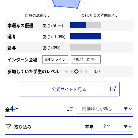
本選考の優遇
あり(50%)
選考
あり(100%)
給与
あり(0%)
インターン会場
#オンライン
#現地（対面）
参加していた学生のレベル
3.0
公式サイトを見る
4
全
件
絞り込み
卒年