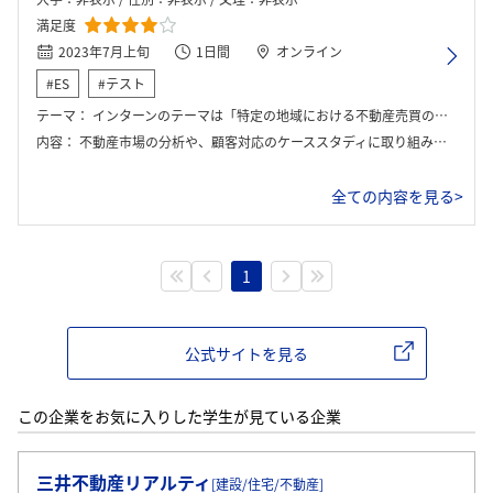
満足度
2023年7月上旬
1日間
オンライン
#ES
#テスト
テーマ：
インターンのテーマは「特定の地域における不動産売買の課題を解決するための戦略提案」でした。地域特性を踏まえた営業施策やマーケティング戦略を考案し、どのように顧客との信頼関係を構築するかが求められました。
内容：
不動産市場の分析や、顧客対応のケーススタディに取り組みました。特定の地域を設定し、その地域における住宅の需要と供給のバランスを考慮しながら、具体的な営業戦略を立案しました。また、ロールプレイングを通じて、顧客とのコミュニケーション方法を実践的に学びました。
全ての内容を見る>
1
公式サイトを見る
この企業をお気に入りした学生が見ている企業
ログイン・会員登録
三井不動産リアルティ
[建設/住宅/不動産]