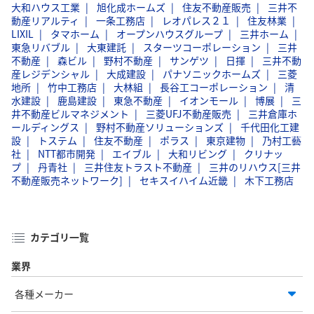
大和ハウス工業
旭化成ホームズ
住友不動産販売
三井不
動産リアルティ
一条工務店
レオパレス２１
住友林業
LIXIL
タマホーム
オープンハウスグループ
三井ホーム
東急リバブル
大東建託
スターツコーポレーション
三井
不動産
森ビル
野村不動産
サンゲツ
日揮
三井不動
産レジデンシャル
大成建設
パナソニックホームズ
三菱
地所
竹中工務店
大林組
長谷工コーポレーション
清
水建設
鹿島建設
東急不動産
イオンモール
博展
三
井不動産ビルマネジメント
三菱UFJ不動産販売
三井倉庫ホ
ールディングス
野村不動産ソリューションズ
千代田化工建
設
トステム
住友不動産
ポラス
東京建物
乃村工藝
社
NTT都市開発
エイブル
大和リビング
クリナッ
プ
丹青社
三井住友トラスト不動産
三井のリハウス[三井
不動産販売ネットワーク]
セキスイハイム近畿
木下工務店
カテゴリ一覧
業界
各種メーカー