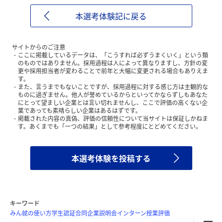
本選考体験記に戻る
サイトからのご注意
ここに掲載しているデータは、「こうすれば必ずうまくいく」という類
のものではありません。採用過程は人によって異なりますし、方針の変
更や採用担当者が変わることで前年と大幅に変更される場合もありえま
す。
また、言うまでもないことですが、採用過程に対する感じ方は主観的な
ものに過ぎません。他人が誉めているからといってかならずしもあなた
にとって望ましい企業とは言い切れませんし、ここで評価の高くない企
業であっても素晴らしい企業はあるはずです。
掲載された内容の真偽、評価の信頼性について当サイトは保証しかねま
す。あくまでも「一つの結果」として参考程度にとどめてください。
本選考体験を投稿する
キーワード
みん就の使い方
学生認証
合同企業説明会
インターン
授業評価