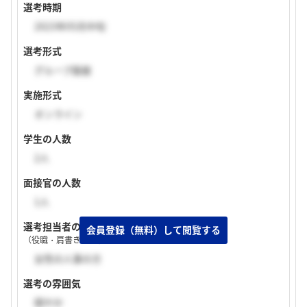
選考時期
2023年05月中旬
選考形式
グループ面接
実施形式
オンライン
学生の人数
2人
面接官の人数
1人
選考担当者の特徴
（役職・肩書き・入社年次など）
女性の人事の方
選考の雰囲気
穏やか