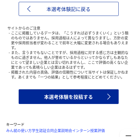
本選考体験記に戻る
サイトからのご注意
ここに掲載しているデータは、「こうすれば必ずうまくいく」という類
のものではありません。採用過程は人によって異なりますし、方針の変
更や採用担当者が変わることで前年と大幅に変更される場合もありえま
す。
また、言うまでもないことですが、採用過程に対する感じ方は主観的な
ものに過ぎません。他人が誉めているからといってかならずしもあなた
にとって望ましい企業とは言い切れませんし、ここで評価の高くない企
業であっても素晴らしい企業はあるはずです。
掲載された内容の真偽、評価の信頼性について当サイトは保証しかねま
す。あくまでも「一つの結果」として参考程度にとどめてください。
本選考体験を投稿する
キーワード
みん就の使い方
学生認証
合同企業説明会
インターン
授業評価