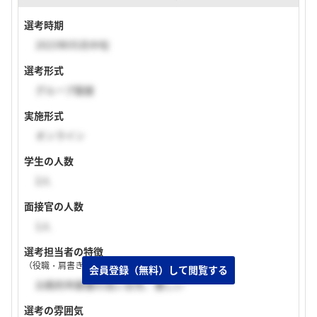
選考時期
2023年05月中旬
選考形式
グループ面接
実施形式
オンライン
学生の人数
2人
面接官の人数
1人
選考担当者の特徴
（役職・肩書き・入社年次など）
比較的年齢層の高い女性、優しい
選考の雰囲気