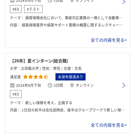
2024年8月下旬
1日間
オンライン
#ES
#テスト
テーマ：
損害保険会社において、事故対応業務の一環として自動車事故の過失割合を検討し、適切な損害サポートを提案するケーススタディに取り組んだ。
内容：
損害保険業界や損害サポート業務の概要に関するレクチャーの後、自動車事故のシナリオをもとにグループで過失割合や対応方針を検討し、プレゼンを行った。現場状況や当事者の主張、判例を踏まえた実践的なケーススタディであり、社員からのフィードバックを通じて実務理解が深まった。
全ての内容を見る>
【26卒】夏インターン(総合職)
大学：立命館大学 / 性別：男性 / 文理：文系
満足度
本選考優遇あり
2024年8月下旬
3日間
オンライン
#ES
テーマ：
新しい保険を考え、企画する
内容：
1日目の前半は会社説明会、後半はグループワークで新しい保険を考えるインターンであった。2日目以降はずっとグループワークを行った。そして、3日目の後半にプレゼンを行い、社員の方々からフィードバックをいただき、優秀班を決めるというもの。
全ての内容を見る>