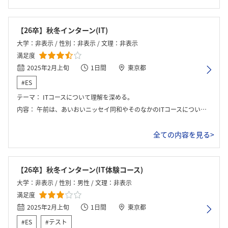
【26卒】秋冬インターン(IT)
大学：非表示 / 性別：非表示 / 文理：非表示
満足度
2025年2月上旬
1日間
東京都
#ES
テーマ：
ITコースについて理解を深める。
内容：
午前は、あいおいニッセイ同和やそのなかのITコースについての概要についてスライドを用いて説明を受ける。その後、損害保険とITの掛け合わせで価値を生み出す企画について考えるグループワークを行い、全体の前で発表を行う。最後に社員座談会を行う。
全ての内容を見る>
【26卒】秋冬インターン(IT体験コース)
大学：非表示 / 性別：男性 / 文理：非表示
満足度
2025年2月上旬
1日間
東京都
#ES
#テスト