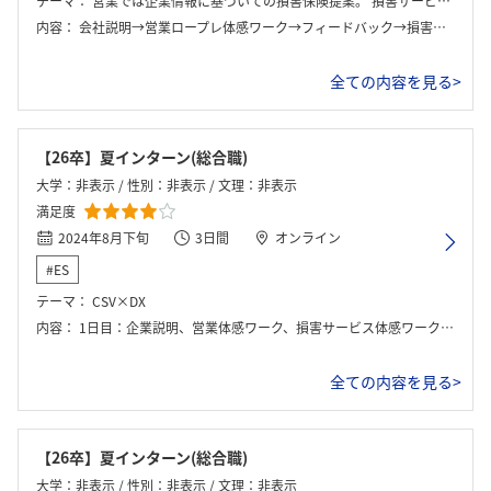
テーマ：
営業では企業情報に基づいての損害保険提案。 損害サービスでは交通事故映像をもとに過失割合の判断をする。
内容：
会社説明→営業ロープレ体感ワーク→フィードバック→損害サービス体感ワーク→フィードバック
全ての内容を見る>
【26卒】夏インターン(総合職)
大学：非表示 / 性別：非表示 / 文理：非表示
満足度
2024年8月下旬
3日間
オンライン
#ES
テーマ：
CSV×DX
内容：
1日目：企業説明、営業体感ワーク、損害サービス体感ワーク 2日目：商品企画ワーク 3日目：商品企画ワークの発表とFB、内定者座談会
全ての内容を見る>
【26卒】夏インターン(総合職)
大学：非表示 / 性別：非表示 / 文理：非表示