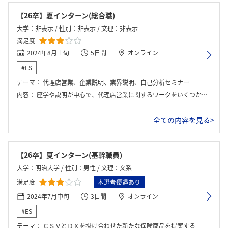
【26卒】夏インターン(総合職)
大学：非表示 / 性別：非表示 / 文理：非表示
満足度
2024年8月上旬
5日間
オンライン
#ES
テーマ：
代理店営業、企業説明、業界説明、自己分析セミナー
内容：
座学や説明が中心で、代理店営業に関するワークをいくつか行なった
全ての内容を見る>
【26卒】夏インターン(基幹職員)
大学：明治大学 / 性別：男性 / 文理：文系
満足度
本選考優遇あり
2024年7月中旬
3日間
オンライン
#ES
テーマ：
ＣＳＶとＤＸを掛け合わせた新たな保険商品を提案する