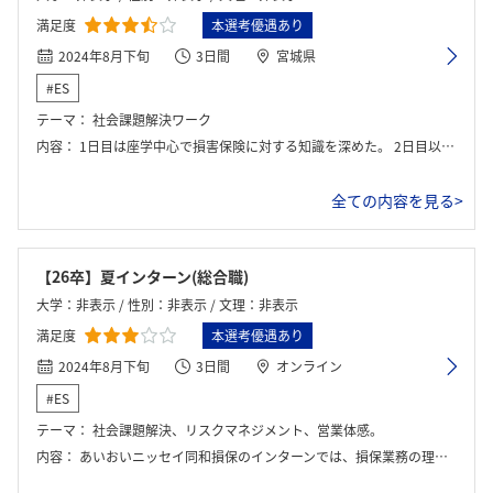
満足度
本選考優遇あり
2024年8月下旬
3日間
宮城県
#ES
テーマ：
社会課題解決ワーク
内容：
1日目は座学中心で損害保険に対する知識を深めた。 2日目以降は、社会課題解決ワークに取り組み、最終日に発表を行った。最後に社員、内定者の方との座談会も行った。
全ての内容を見る>
【26卒】夏インターン(総合職)
大学：非表示 / 性別：非表示 / 文理：非表示
満足度
本選考優遇あり
2024年8月下旬
3日間
オンライン
#ES
テーマ：
社会課題解決、リスクマネジメント、営業体感。
内容：
あいおいニッセイ同和損保のインターンでは、損保業務の理解を深め、グループワークで顧客視点での提案や問題解決に取り組みました。実際の業務課題に基づいたディスカッションを通じて、保険業界の課題を実感しました。