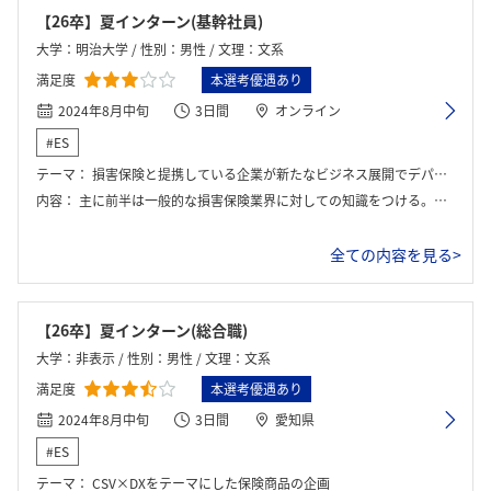
ログイン・会員登録
【26卒】夏インターン(基幹社員)
大学：明治大学 / 性別：男性 / 文理：文系
満足度
本選考優遇あり
2024年8月中旬
3日間
オンライン
#ES
テーマ：
損害保険と提携している企業が新たなビジネス展開でデパートメントのようなものを考えている。それに関してのリスクとどのような保険を営業するべきか考える。
内容：
主に前半は一般的な損害保険業界に対しての知識をつける。そのあとは自己分析を行う機会や営業体験をするワークもあり、三井住友海上火災保険と似ている業務もあった。 業界として同じであり、最近合併も話題に上がっており、今考えるとすでに連携していたのかもしれない。
全ての内容を見る>
【26卒】夏インターン(総合職)
大学：非表示 / 性別：男性 / 文理：文系
満足度
本選考優遇あり
2024年8月中旬
3日間
愛知県
#ES
テーマ：
CSV×DXをテーマにした保険商品の企画