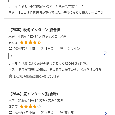
テーマ：
新しい保険商品を考える新規事業立案ワーク
内容：
1日目は企業説明が中心でした。午後になると損害サービス部門の模擬体験や代理店営業のロープレを行い班の一人が発表する形でした。
【25卒】秋冬インターン(総合職)
大学：非表示 / 性別：非表示 / 文理：文系
満足度
2024年2月上旬
1日間
オンライン
#ES
テーマ：
地震による家屋の倒壊があった際の保険金計算。
内容：
家屋が倒壊した際に、その家屋の様子から、どれだけの保険料を算出することができるかを考える。これらはグループワークで行い、発表もあった。
1
人がこの体験記を高く評価しています
【26卒】夏インターン(総合職)
大学：非表示 / 性別：男性 / 文理：文系
満足度
2024年8月中旬
3日間
東京都