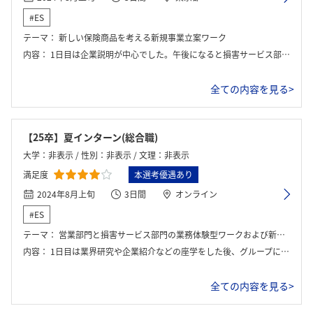
#ES
テーマ：
新しい保険商品を考える新規事業立案ワーク
内容：
1日目は企業説明が中心でした。午後になると損害サービス部門の模擬体験や代理店営業のロープレを行い班の一人が発表する形でした。
全ての内容を見る>
【25卒】夏インターン(総合職)
大学：非表示 / 性別：非表示 / 文理：非表示
満足度
本選考優遇あり
2024年8月上旬
3日間
オンライン
#ES
テーマ：
営業部門と損害サービス部門の業務体験型ワークおよび新規損害保険の立案
内容：
1日目は業界研究や企業紹介などの座学をした後、グループに分かれてアイスブレイクを行い、主に営業部門と損害サービス部門のワークをした。2日目は新規損害保険立案の説明を受けた後、グループワークを行った。3日目は午前中にワークのまとめを行い、午後に発表と座談会を行った。
全ての内容を見る>