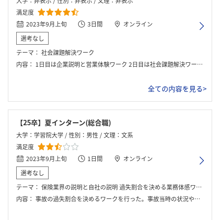
大学：非表示 / 性別：非表示 / 文理：非表示
満足度
2023年9月上旬
3日間
オンライン
選考なし
テーマ：
社会課題解決ワーク
内容：
1日目は企業説明と営業体験ワーク 2日目は社会課題解決ワーク 3日目は発表、最後に内定者座談会
全ての内容を見る>
【25卒】夏インターン(総合職)
大学：学習院大学 / 性別：男性 / 文理：文系
満足度
2023年9月上旬
1日間
オンライン
選考なし
テーマ：
保険業界の説明と自社の説明 過失割合を決める業務体感ワーク
内容：
事故の過失割合を決めるワークを行った。事故当時の状況や基本的な過失割合が記載されたシートが配布され、それを参考にグループで議論する。簡単な発表の後解説がある。