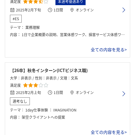
満足度
本選考優遇あり
2025年2月下旬
1日間
オンライン
#ES
テーマ：
業務理解
内容：
1日で企業概要の説明、営業体感ワーク、損害サービス体感ワーク、人事部の方との座談会がありました。発表もあります。三井住友海上と異なり内定者がメンターしてくれるわけではないです。
全ての内容を見る>
【26卒】秋冬インターン(ICTビジネス職)
大学：非表示 / 性別：非表示 / 文理：文系
満足度
2025年2月上旬
1日間
オンライン
選考なし
テーマ：
1day仕事体験 ｜ IMAGINATION
内容：
架空クライアントへの提案
全ての内容を見る>