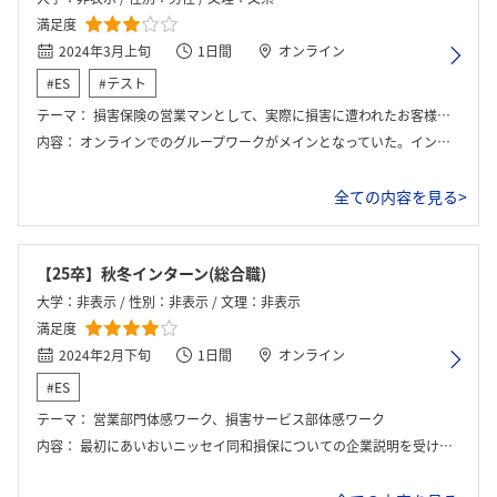
満足度
2024年3月上旬
1日間
オンライン
#ES
#テスト
テーマ：
損害保険の営業マンとして、実際に損害に遭われたお客様に対してのサポートと保険金の計算についてのグループワーク。
内容：
オンラインでのグループワークがメインとなっていた。インターンでは架空の災害で被害に遭われたお客様の情報をもとに、損害金や保証金をグループで計算し、お客様が納得するような対応をプレゼン形式で行なった。算定には専門の計算用紙が渡される形式となっていて、グループ内で回答をすり合わせるなどした。最終的にはプレゼンを行い、メンターの方からフィードバックを受けるという流れだった。
全ての内容を見る>
【25卒】秋冬インターン(総合職)
大学：非表示 / 性別：非表示 / 文理：非表示
満足度
2024年2月下旬
1日間
オンライン
#ES
テーマ：
営業部門体感ワーク、損害サービス部体感ワーク
内容：
最初にあいおいニッセイ同和損保についての企業説明を受けたあと、営業についての座学後営業体感ワークとして、代理店新規開拓のグループワーク、その後発表しました。その後、損害サービス部の説明を受け実際に査定業務の体験とお客様とのやり取りの体験を行い発表しました。その後は社員との座談会を実施し終了しました。