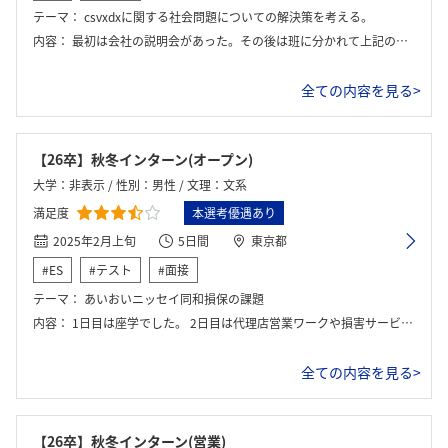
テーマ：
csvxdxに関する社会問題についての解決策を考える。
内容：
最初は会社の説明会があった。その後は班に分かれて上記のテーマで解決策を考えた。半日その作業をし資料を作り、皆の前で発表とフィードバックがあった。
全ての内容を見る>
【26卒】秋冬インターン(オープン)
大学：非表示 / 性別：男性 / 文理：文系
満足度
本選考優遇あり
2025年2月上旬
5日間
東京都
#ES
#テスト
#面接
テーマ：
あいおいニッセイ同和損保の課題
内容：
1日目は座学でした。 2日目は代理店営業ワークや損害サービスのワークなどを行った。 3日目、4日目は実際の支店に配属されて職場訪問した。 5日目はグループワークを行った。
全ての内容を見る>
【26卒】秋冬インターン(営業)