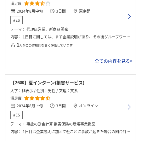
満足度
2024年8月中旬
3日間
東京都
#ES
テーマ：
代理店営業、新商品開発
内容：
1日目に関しては、まず企業説明があり、その後グループワークを2回行った。2日目と3日目は新商品開発のワークがメインだった。3日目にプレゼンを行い、社員の方からフィードバックをいただいた。また、内定者座談会があり、ざっくばらんに質問することができた。
1
人がこの体験記を高く評価しています
全ての内容を見る>
【26卒】夏インターン(損害サービス)
大学：非表示 / 性別：男性 / 文理：文系
満足度
2024年8月上旬
3日間
オンライン
#ES
テーマ：
事故の割合計算 損害保険の新規事業提案
内容：
1日目は企業説明に加えて班ごとに事故が起きた場合の割合計算を行い、損害保険の基本的な事業体験を行った。その後新規事業提案の骨組みを各班で作成した。2日目は初めから各班で新規事業提案の企画書を作成した。CSV×DXを組み込んだ各班オリジナルの事業を企画した。3日目は発表会及びフィードバック。終了後は25年内定者と共に自己発見ワークを行い、自己分析を行った。