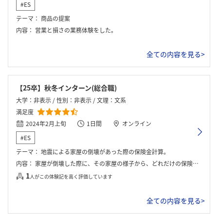
#ES
テーマ：
商品の提案
内容：
営業と損さの業務体験をした。
全ての内容を見る>
【25卒】秋冬インターン(総合職)
大学：非表示 / 性別：非表示 / 文理：文系
満足度
2024年2月上旬
1日間
オンライン
#ES
テーマ：
地震による家屋の倒壊があった際の保険金計算。
内容：
家屋が倒壊した際に、その家屋の様子から、どれだけの保険料を算出することができるかを考える。これらはグループワークで行い、発表もあった。
1
人がこの体験記を高く評価しています
全ての内容を見る>