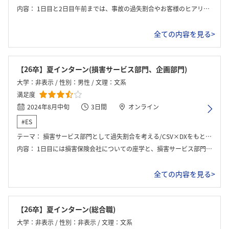
内容：
1日目と2日目午前までは、事故の過失割合やお客様のヒアリング練習など損害保険における業務について実践した。2日目午後と3日目は保険商品の提案と内定者座談会を行った。
全ての内容を見る>
【26卒】夏インターン(損害サービス部門、企画部門)
大学：非表示 / 性別：男性 / 文理：文系
満足度
2024年8月中旬
3日間
オンライン
#ES
テーマ：
損害サービス部門として過失割合を考える/CSV×DXをもとにした新保険を考える
内容：
1日目には損害保険会社についての座学と、損害サービス部門の業務である過失割合の算出を行った。2,3日目にはCSV×DXの考えをもとに、社会課題を保険で解決できる案を考案するワークを行った。
全ての内容を見る>
【26卒】夏インターン(総合職)
大学：非表示 / 性別：非表示 / 文理：文系