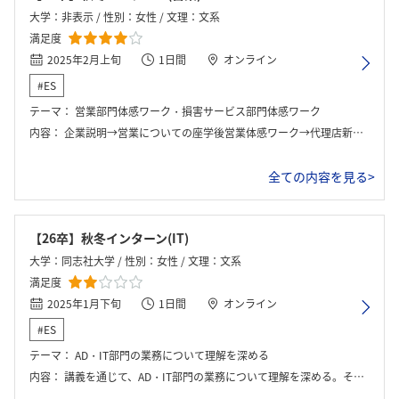
大学：非表示 / 性別：女性 / 文理：文系
満足度
2025年2月上旬
1日間
オンライン
#ES
テーマ：
営業部門体感ワーク・損害サービス部門体感ワーク
内容：
企業説明→営業についての座学後営業体感ワーク→代理店新規開拓のグループワーク→発表→損害サービス部の説明→査定業務の体験→発表→座談会
全ての内容を見る>
【26卒】秋冬インターン(IT)
大学：同志社大学 / 性別：女性 / 文理：文系
満足度
2025年1月下旬
1日間
オンライン
#ES
テーマ：
AD・IT部門の業務について理解を深める
内容：
講義を通じて、AD・IT部門の業務について理解を深める。その後、座談会を通じて学んでいく。