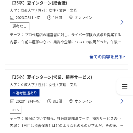
【25卒】夏インターン(総合職)
大学：京都大学 / 性別：女性 / 文理：文系
2023年8月下旬
1日間
オンライン
選考なし
テーマ：
プロ代理店の経営者に対し、サイバー保険の拡販を提案する
内容：
午前は座学中心で、業界や企業についての説明だった。午後から、営業と損害サービス部門それぞれの体感ワークを行なった。
全ての内容を見る>
【25卒】夏インターン(営業、損害サービス)
大学：立教大学 / 性別：女性 / 文理：文系
本選考優遇あり
2023年8月中旬
3日間
オンライン
#ES
テーマ：
損保について知る。社会課題解決ワーク。損害サービスの業務体験。営業体験(保険の提案)。
内容：
1日目は損害保険とはどのようなものなのか学んだ。その後、営業職の体験として保険の拡販提案と、損害サービスの業務体験をした。2日目は、社会課題解決ワークを行った。現在世の中にある課題を解決するためにグループで新たな保険サービスを考えた。3日目は、2日目に行ったワークの最終確認と発表があった。その後自分自身を知るため、インターン以前に実施していたパーソナル診断を基に自己分析をしたり、共に3日間グループワークを行った人たちと他己分析をしたりした。