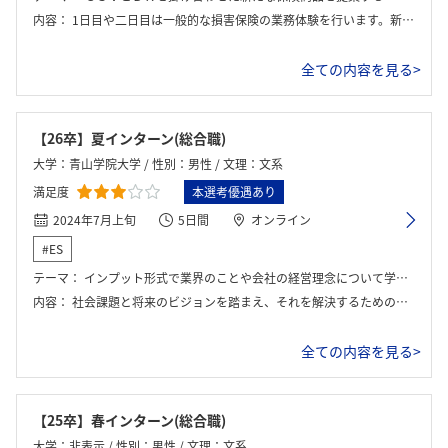
内容：
1日目や二日目は一般的な損害保険の業務体験を行います。新規事業を行おうとしている企業に対しリスクを考えたうえでの保険の提案や事故や災害に対しての保険の考え方など、座学では業界のことも深く理解ができると思います。 特徴的だったのは最終日の自己分析ワークです。就活真っ只中だったこともあり、自身の考え方、長所等の分析や班員からの客観的な視点で知ることができ、就活の上で大きく役に立ちました。
全ての内容を見る>
【26卒】夏インターン(総合職)
大学：青山学院大学 / 性別：男性 / 文理：文系
満足度
本選考優遇あり
2024年7月上旬
5日間
オンライン
#ES
テーマ：
インプット形式で業界のことや会社の経営理念について学び、代理店営業のグループワークを行なった。
内容：
社会課題と将来のビジョンを踏まえ、それを解決するための新しい保険商品を考案しました。企業、お客様、ステークホルダーそれぞれにとってのメリットを考慮しながら進めました。テーマが抽象的で自由度が高かった反面、実際の見立てを立てるのが難しく感じました。
全ての内容を見る>
【25卒】春インターン(総合職)
大学：非表示 / 性別：男性 / 文理：文系