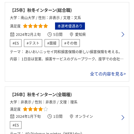
【25卒】秋冬インターン(総合職)
大学：南山大学 / 性別：非表示 / 文理：文系
満足度
本選考優遇あり
2024年2月上旬
5日間
愛知県
#ES
#テスト
#面接
#その他
テーマ：
あいおいニッセイ同和損害保険の新しい損害保険を考える。
内容：
1日目は営業、損害サービスのグループワーク、座学での会社説明などもあった。 2日目は新規事業提案のワークを行う。 3日目は営業支店同行で支店へ訪れた。 4日目は損害サービスの仕事同行で支店へ訪れた。 5日目社員交流でメンター社員と交流を深めた。
全ての内容を見る>
【26卒】秋冬インターン(全職種)
大学：非表示 / 性別：非表示 / 文理：理系
満足度
2024年1月下旬
1日間
オンライン
#ES
テーマ：
AD Dialogue in winter〈WEB1day〉