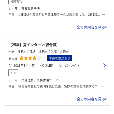
選考なし
テーマ：
社会課題解決
内容：
1日目は企業説明と営業体験ワークがありました。 2日目は、最終日に発表する社会課題解決ワークに取り組みました。 最終日は、発表が中心で一位の班を決めました。最後に、内定者座談会があり終了です。
全ての内容を見る>
【25卒】夏インターン(総合職)
大学：非表示 / 性別：非表示 / 文理：非表示
満足度
本選考優遇あり
2023年8月下旬
3日間
オンライン
#ES
テーマ：
業務理解。業務体験ワーク
内容：
損害保険会社の説明を受けた後、実際の業務を体験するワークを行う。 社会課題に対して有効となる事業の立案ワークもあり、発表後FBをもらう。
全ての内容を見る>