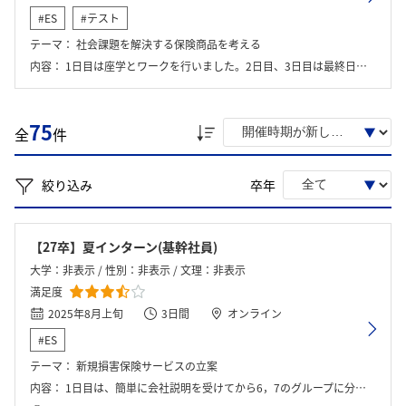
#ES
#テスト
テーマ：
社会課題を解決する保険商品を考える
内容：
1日目は座学とワークを行いました。2日目、3日目は最終日の発表に向けてグループワークに取り組みました。
75
全
件
絞り込み
卒年
【27卒】夏インターン(基幹社員)
大学：非表示 / 性別：非表示 / 文理：非表示
満足度
2025年8月上旬
3日間
オンライン
#ES
テーマ：
新規損害保険サービスの立案
内容：
1日目は、簡単に会社説明を受けてから6，7のグループに分かれてワークに取り組んでいった。ワークの内容は、社会課題を解決するための新しい損害保険サービスの立案であった。 2日目も同様のワークに取り組み、3日目に社員に対して発表を行った。また、その後には自己分析ワークという個人ワークを行った。