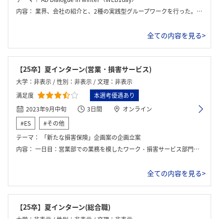
内容：
業界、会社の紹介と、2種の実践型グループワークを行った。特に、事業戦略「CSV×DX」に関して特に重点を置いて学んだ。
全ての内容を見る>
【25卒】夏インターン(営業・損害サービス)
大学：非表示 / 性別：非表示 / 文理：非表示
満足度
本選考優遇あり
2023年9月中旬
3日間
オンライン
#ES
#その他
テーマ：
「新たな損害保険」企画案の企画立案
内容：
一日目：営業部での業務を模したワーク・損害サービス部門での業務を模したワーク 二日目：最終日に発表する「新たな損害保険」企画案の企画立案ワーク 最終日：「新たな損害保険」企画案の発表・性格検査を活用した他者との対話を通じた自己分析・内々定者との座談会
全ての内容を見る>
【25卒】夏インターン(総合職)