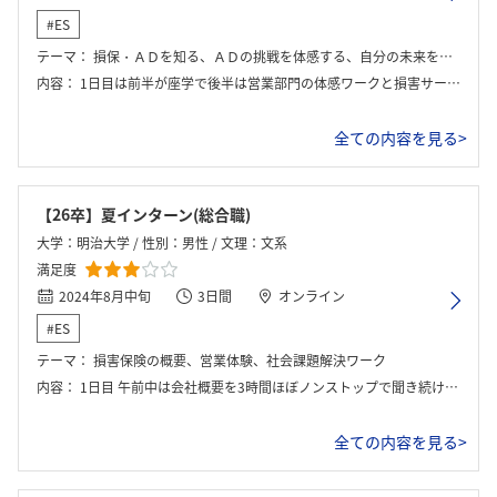
#ES
テーマ：
損保・ＡＤを知る、ＡＤの挑戦を体感する、自分の未来を創る。
内容：
1日目は前半が座学で後半は営業部門の体感ワークと損害サービス部門の体感ワークを行った。2日目は1日社会課題解決ワークというグループワークを行った。3日目は2日目の社会課題解決ワークのプレゼンを行い、その後自己分析ワークと内々定者座談会を行った。
全ての内容を見る>
【26卒】夏インターン(総合職)
大学：明治大学 / 性別：男性 / 文理：文系
満足度
2024年8月中旬
3日間
オンライン
#ES
テーマ：
損害保険の概要、営業体験、社会課題解決ワーク
内容：
1日目 午前中は会社概要を3時間ほぼノンストップで聞き続けた。 午後はグループワークを行った。班員と話し合いながらある会社に対する保険営業の提案の仕方や、実際に事故映像を見て過失の割合はどのくらいかを話し合った。 2日目 社会課題解決に向けた保険を作るグループワークを丸一日行った。一番難しかった。 3日目 午前中は前日に準備した保険を提案した。また、他の班の提案を聞いた。参加者全員で投票し、優勝チームを決めた。 午後は事前に答えておいた性格診断の結果を基に自己分析を行い、班で内々定者と共に結果を共有した。また、一人ずつ自身の強みを発表する時間も設けられた。
全ての内容を見る>