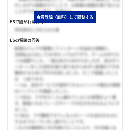
かしながら挑戦を行うことで、お客様の挑戦を側で支える
ことができると考え、志望する。
会員登録（無料）して閲覧する
ESで聞かれた質問
学生時代に力を入れた事
ESの質問の回答
新規のテレアポ業務にてインターンを始めた経験だ。
当時私は入社して2か月たっても0アポで、チームの中でビ
リの成績でした。一度はあきらめかけましたが、自分がイ
ンターンをした目的を振り返りあきらめずに新規のアポを
獲得するためにPDCAを回しました。そこで意識したこと
は つあります。
一つは、自社サービスが提供できるメリットや競合の情報
のインプットを徹底したこと。
二つ目は、アポをたくさん撮れている人の架電をよく聞
き、勉強になるフレーズやトークの仕方をまねるようにす
ること。
3つ目は、アポ獲得できている人のトークを自分のものに
するまでロープレをし続けたことです。
これらを継続的に3か月続けたことにより、3か月後には