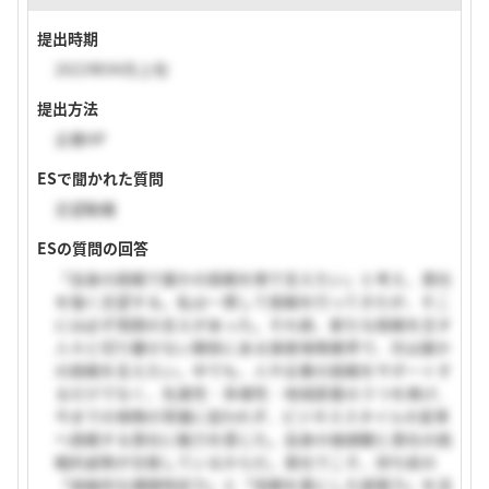
提出時期
2023年04月上旬
提出方法
企業HP
ESで聞かれた質問
志望動機
ESの質問の回答
「自身の挑戦で誰かの挑戦を側で支えたい」と考え、貴社
を強く志望する。私は一貫して挑戦を行ってきたが、そこ
には必ず周囲の支えがあった。それ故、新たな挑戦を志す
人々と切り離せない関係にある損害保険業界で、次は誰か
の挑戦を支えたい。中でも、人や企業の挑戦をサポートす
るだけでなく、先進性・多様性・地域密着の３つを掲げ、
今までの保険の常識に捉われず、ビジネススタイルの変革
へ挑戦する貴社に魅力を感じた。自身の価値観と貴社の挑
戦的姿勢が合致しているからだ。貴社でこそ、持ち前の
「俯瞰的な課題特定力」と「信頼を基にした提案力」を活