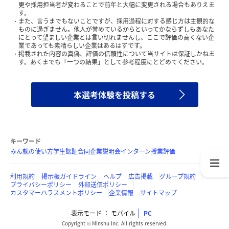
更や採用担当者が変わることで前年と大幅に変更される場合もありえま
す。
また、言うまでもないことですが、採用過程に対する感じ方は主観的な
ものに過ぎません。他人が誉めているからといってかならずしもあなた
にとって望ましい企業とは言い切れませんし、ここで評価の高くない企
業であっても素晴らしい企業はあるはずです。
掲載された内容の真偽、評価の信頼性について当サイトは保証しかねま
す。あくまでも「一つの結果」として参考程度にとどめてください。
本選考体験を投稿する
キーワード
みん就の使い方
学生認証
合同企業説明会
インターン
授業評価
利用規約
掲示板ガイドライン
ヘルプ
広告掲載
グループ規約
プライバシーポリシー
外部送信ポリシー
カスタマーハラスメントポリシー
企業情報
サイトマップ
表示モード
モバイル
PC
Copyright © Minshu Inc. All rights reserved.