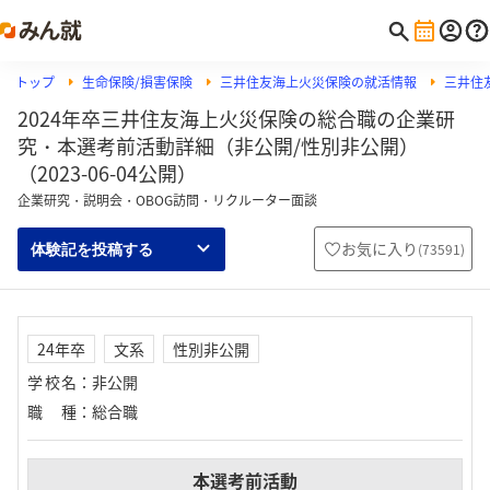
トップ
生命保険/損害保険
三井住友海上火災保険の就活情報
三井住
2024年卒三井住友海上火災保険の総合職の企業研
究・本選考前活動詳細（非公開/性別非公開）
（2023-06-04公開）
企業研究・説明会・OBOG訪問・リクルーター面談
お気に入り
(
73591
)
体験記を投稿する
24年卒
文系
性別非公開
学校名
：
非公開
職種
：
総合職
本選考前活動