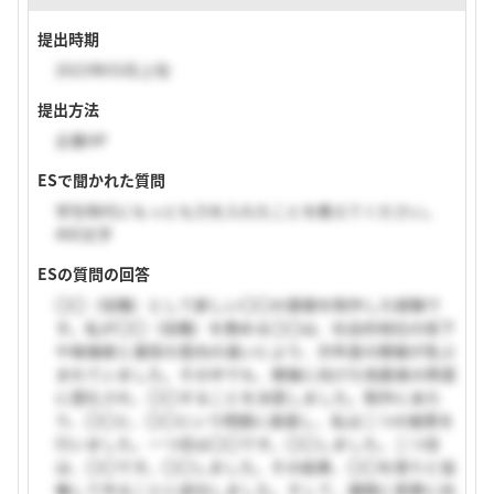
提出時期
2023年03月上旬
提出方法
企業HP
ESで聞かれた質問
学生時代にもっとも力を入れたことを教えてください。
400文字
ESの質問の回答
〇〇（役職）として新しい〇〇の基盤を制作した経験で
す。私が〇〇（役職）を務める〇〇は、社会的地位の低下
や候補者と運営の意向の違いにより、次年度の開催が危ぶ
まれていました。その中でも、開催に向けた他委員の熱意
に感化され、〇〇することを決意しました。制作にあた
り、〇〇と、〇〇という問題に直面し、私は二つの施策を
行いました。一つ目は〇〇です。〇〇しました。二つ目
は、〇〇です。〇〇しました。その結果、〇〇を周りと協
働して作ることに成功しました。そして、課題に真摯に向