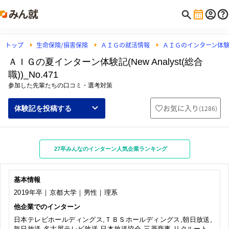
トップ
生命保険/損害保険
ＡＩＧの就活情報
ＡＩＧのインターン体
ＡＩＧの夏インターン体験記(New Analyst(総合
職))_No.471
参加した先輩たちの口コミ・選考対策
お気に入り
(
1286
)
体験記を投稿する
27卒みんなのインターン人気企業ランキング
基本情報
2019年卒｜京都大学｜男性｜理系
他企業でのインターン
日本テレビホールディングス,ＴＢＳホールディングス,朝日放送,
毎日放送,名古屋テレビ放送,日本放送協会,三菱商事,リクルート,