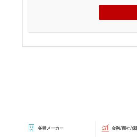
各種メーカー
金融/商社/保