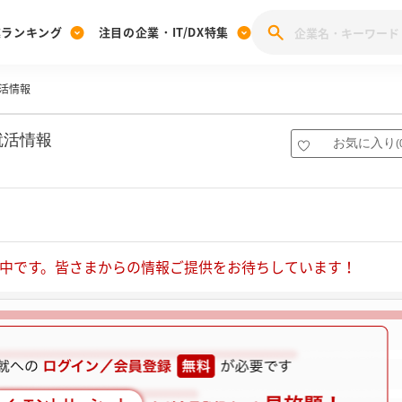
業ランキング
注目の企業・IT/DX特集
活情報
注目の企業特集
みんなのIT業界新卒就職人気企業ランキング
みんな
[27卒] 本選考体験記投稿キャンペーン
28卒 注目企業特集
27卒 注目企業特集
みんなのDX企業就職ブランド調査
就活情報
お気に入り
(
注目のIT・DX企業特集
28卒 IT・DX企業特集
27卒 IT・DX企業特集
28卒
みんなのIT業界新卒就職人気企業ランキング
みんな
企業研究
中です。皆さまからの情報ご提供をお待ちしています！