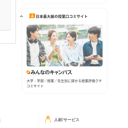
日本最大級の授業口コミサイト
大学・学部／授業／先生別に探せる授業評価クチ
コミサイト
ミ
人材/サービス