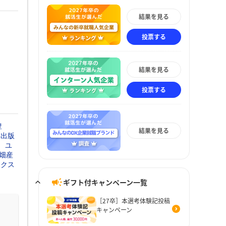
結果を見る
投票する
結果を見る
投票する
豊
結果を見る
本出版
ユ
畑産
ックス
ギフト付キャンペーン一覧
［27卒］本選考体験記投稿
キャンペーン