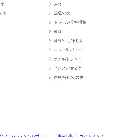
ジオ
人材
制作
流通/小売
トラベル/航空/運輸
教育
建設/住宅/不動産
レストラン/フード
ホテル/レジャー
インフラ/官公庁
医療/福祉/その他
タマーハラスメントポリシー
企業情報
サイトマップ