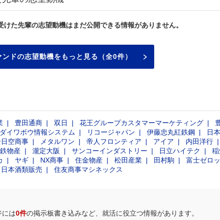
受けた先輩の志望動機はまだ公開できる情報がありません。
ァンドの志望動機をもっと見る（全0件）
業
豊田通商
双日
花王グループカスタマーマーケティング
ダイワボウ情報システム
リコージャパン
伊藤忠丸紅鉄鋼
日
全日空商事
メタルワン
帝人フロンティア
アイア
内田洋行
鉄物産
瀧定大阪
サンコーインダストリー
日立ハイテク
稲
カ
ヤギ
NX商事
住金物産
松田産業
田村駒
富士ゼロ
日本酒類販売
住友商事マシネックス
ジには
0件
の掲示板書き込みなど、就活に役立つ情報があります。