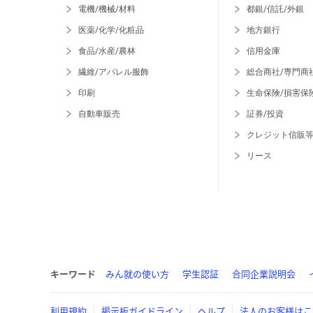
電機/機械/材料
都銀/信託/外銀
医薬/化学/化粧品
地方銀行
食品/水産/農林
信用金庫
繊維/アパレル服飾
総合商社/専門商
印刷
生命保険/損害保
自動車販売
証券/投資
クレジット信販
リース
キーワード
みん就の使い方
学生認証
合同企業説明会
利用規約
掲示板ガイドライン
ヘルプ
法人のお客様はこ