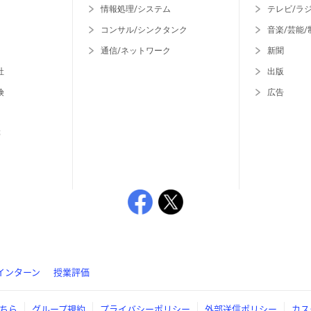
情報処理/システム
テレビ/ラ
コンサル/シンクタンク
音楽/芸能/
通信/ネットワーク
新聞
社
出版
険
広告
等
インターン
授業評価
ちら
グループ規約
プライバシーポリシー
外部送信ポリシー
カス