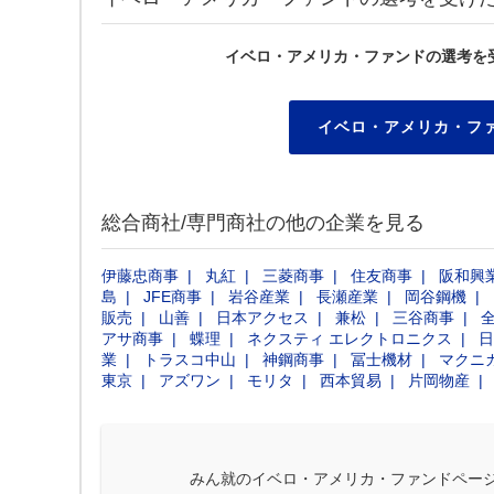
イベロ・アメリカ・ファンドの選考を
イベロ・アメリカ・フ
総合商社/専門商社の他の企業を見る
伊藤忠商事
丸紅
三菱商事
住友商事
阪和興
島
JFE商事
岩谷産業
長瀬産業
岡谷鋼機
販売
山善
日本アクセス
兼松
三谷商事
アサ商事
蝶理
ネクスティ エレクトロニクス
日
業
トラスコ中山
神鋼商事
冨士機材
マクニ
東京
アズワン
モリタ
西本貿易
片岡物産
みん就のイベロ・アメリカ・ファンドペー