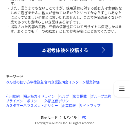
す。
また、言うまでもないことですが、採用過程に対する感じ方は主観的な
ものに過ぎません。他人が誉めているからといってかならずしもあなた
にとって望ましい企業とは言い切れませんし、ここで評価の高くない企
業であっても素晴らしい企業はあるはずです。
掲載された内容の真偽、評価の信頼性について当サイトは保証しかねま
す。あくまでも「一つの結果」として参考程度にとどめてください。
本選考体験を投稿する
キーワード
みん就の使い方
学生認証
合同企業説明会
インターン
授業評価
利用規約
掲示板ガイドライン
ヘルプ
広告掲載
グループ規約
プライバシーポリシー
外部送信ポリシー
カスタマーハラスメントポリシー
企業情報
サイトマップ
表示モード
モバイル
PC
Copyright © Minshu Inc. All rights reserved.