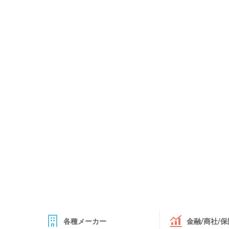
各種メーカー
金融/商社/保