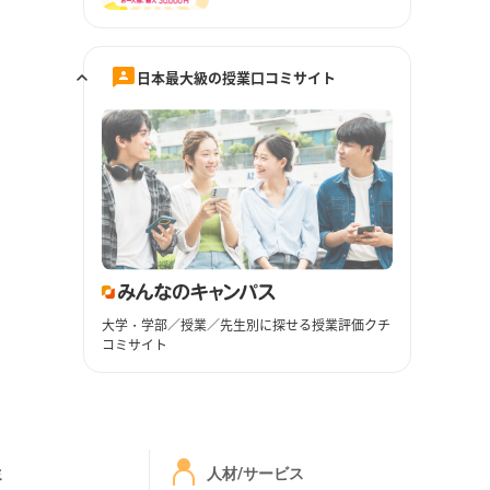
日本最大級の授業口コミサイト
大学・学部／授業／先生別に探せる授業評価クチ
コミサイト
ミ
人材/サービス