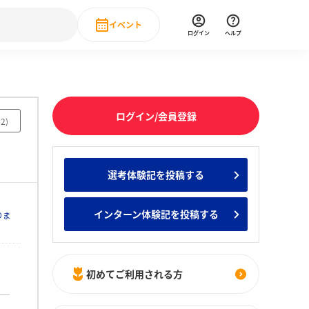
イベント
ログイン
ヘルプ
Event
の新卒就職人気企業ランキング
みんなのインターン人気企業ランキン
直近のイベント一覧
ログイン/会員登録
もっと見る
82
)
 IT・DX現場社員インタビュー
の新卒就職人気企業ランキング
みんなのインターン人気企業ランキン
選考体験記を投稿する
インターン体験記を投稿する
りま
初めてご利用される方