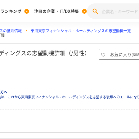
業ランキング
注目の企業・IT/DX特集
スの就活情報
東海東京フィナンシャル・ホールディングスの志望動機一覧
注目の企業特集
詳細
みんなのIT業界新卒就職人気企業ランキング
みんな
[27卒] 本選考体験記投稿キャンペーン
28卒 注目企業特集
27卒 注目企業特集
みんなのDX企業就職ブランド調査
ルディングスの志望動機詳細（/男性）
お気に入り
(
68
注目のIT・DX企業特集
28卒 IT・DX企業特集
27卒 IT・DX企業特集
28卒
みんなのIT業界新卒就職人気企業ランキング
みんな
企業研究
た方へ
験は、これから東海東京フィナンシャル・ホールディングスを志望する後輩へのエールにな