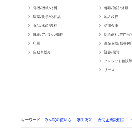
電機/機械/材料
都銀/信託/外銀
医薬/化学/化粧品
地方銀行
食品/水産/農林
信用金庫
繊維/アパレル服飾
総合商社/専門商
印刷
生命保険/損害保
自動車販売
証券/投資
クレジット信販
リース
キーワード
みん就の使い方
学生認証
合同企業説明会