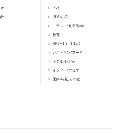
ジオ
人材
制作
流通/小売
トラベル/航空/運輸
教育
建設/住宅/不動産
レストラン/フード
ホテル/レジャー
インフラ/官公庁
医療/福祉/その他