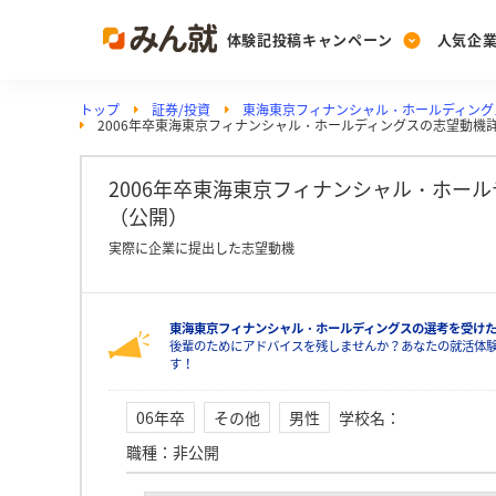
体験記投稿キャンペーン
人気企
トップ
証券/投資
東海東京フィナンシャル・ホールディング
Post
Ranking
PickUp
2006年卒東海東京フィナンシャル・ホールディングスの志望動機
投稿する
ランキングを見る
注目の企業特集
2006年卒東海東京フィナンシャル・ホー
（公開）
Vote
実際に企業に提出した志望動機
投票する
動画で知ろう！業界・
東海東京フィナンシャル・ホールディングスの選考を受け
後輩のためにアドバイスを残しませんか？あなたの就活体
す！
06年卒
その他
男性
学校名
：
職種
：
非公開