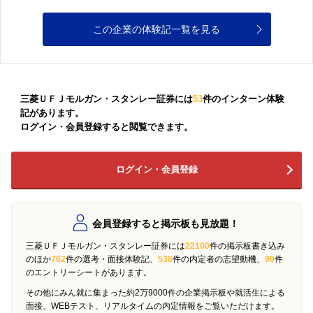
この企業の体験記一覧を見る
三菱ＵＦＪモルガン・スタンレー証券には
53
件のインターン体験
記があります。
ログイン・会員登録すると閲覧できます。
ログイン・会員登録
会員登録すると掲示板も見放題！
三菱ＵＦＪモルガン・スタンレー証券には
22100
件の掲示板書き込み
のほか
762
件の選考・面接体験記、
538
件の内定者の志望動機、
99
件
のエントリーシートがあります。
その他にみん就に集まった約2万9000件の企業掲示板や就活生による
面接、WEBテスト、リアルタイムの内定情報をご覧いただけます。