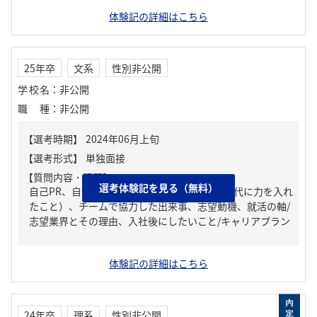
体験記の詳細はこちら
25年卒
文系
性別非公開
学校名
：
非公開
職種
：
非公開
【質問内容・課題】
選考体験記を見る（無料）
自己PR、自分の強み/弱み、ガクチカ（学生時代に力を入れ
たこと）、チームで協力した出来事、志望動機、就活の軸/
志望業界とその理由、入社後にしたいこと/キャリアプラン
体験記の詳細はこちら
24年卒
理系
性別非公開