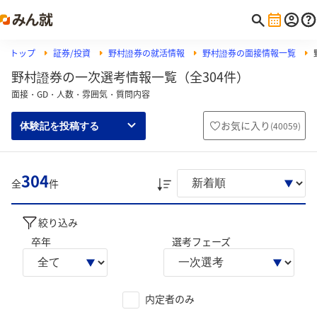
トップ
証券/投資
野村證券の就活情報
野村證券の面接情報一覧
野村證券の一次選考情報一覧（全304件）
面接・GD・人数・雰囲気・質問内容
お気に入り
(
40059
)
体験記を投稿する
304
全
件
絞り込み
卒年
選考フェーズ
内定者のみ