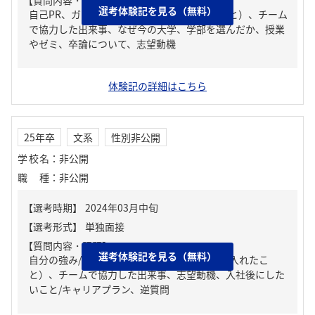
【質問内容・課題】
選考体験記を見る（無料）
自己PR、ガクチカ（学生時代に力を入れたこと）、チーム
で協力した出来事、なぜ今の大学、学部を選んだか、授業
やゼミ、卒論について、志望動機
体験記の詳細はこちら
25年卒
文系
性別非公開
学校名
：
非公開
職種
：
非公開
【質問内容・課題】
選考体験記を見る（無料）
自分の強み/弱み、ガクチカ（学生時代に力を入れたこ
と）、チームで協力した出来事、志望動機、入社後にした
いこと/キャリアプラン、逆質問