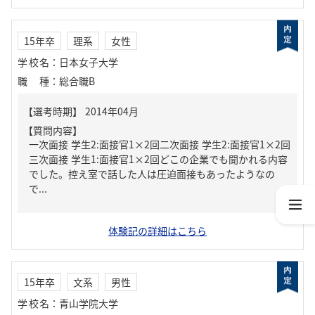
15年卒
理系
女性
学校名
：
日本女子大学
職種
：
総合職B
【質問内容】
一次面接 学生2:面接官1×2回二次面接 学生2:面接官1×2回
三次面接 学生1:面接官1×2回どこの企業でも聞かれる内容
でした。控え室で話した人は圧迫面接もあったようなの
で...
体験記の詳細はこちら
15年卒
文系
男性
学校名
：
青山学院大学