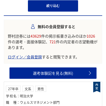
絞り込む
無料の会員登録すると
野村證券には
43629
件の掲示板書き込みのほか
1026
件の選考・面接体験記、
721
件の内定者の志望動機が
あります。
ログイン／会員登録
すると閲覧できます。
選考体験記を見る(無料)
27年卒
文系
男性
学校名
：
明治大学
職種
：
ウェルスマネジメント部門