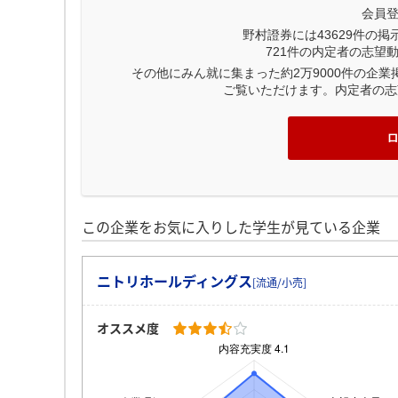
会員
野村證券には
43629
件の掲
721
件の内定者の志望
その他にみん就に集まった約2万9000件の企
ご覧いただけます。内定者の志
この企業をお気に入りした学生が見ている企業
ニトリホールディングス
[流通/小売]
オススメ度