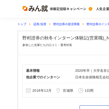
体験記投稿キャンペーン
人気企
トップ
証券/投資
野村證券の就活情報
野村證券のイン
Post
Ranking
PickUp
投稿する
ランキングを見る
注目の企業特集
野村證券の秋冬インターン体験記(営業職)_No.
参加した先輩たちの口コミ・選考対策
Vote
投票する
動画で知ろう！業界・
基本情報
2020年卒｜大学名
他企業でのインターン
日本生命保険相互会
2018年12月
宮城県
1日間