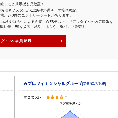
登録すると掲示板も見放題！
示板書き込みのほか
1026
件の選考・面接体験記、
動機、
240
件のエントリーシートがあります。
業掲示板や就活生による面接、WEBテスト、リアルタイムの内定情報を
望動機、ESを参考に就活に挑もう。※パクり厳禁！
ログイン/会員登録
みずほフィナンシャルグループ
[都銀/信託/外銀]
オススメ度