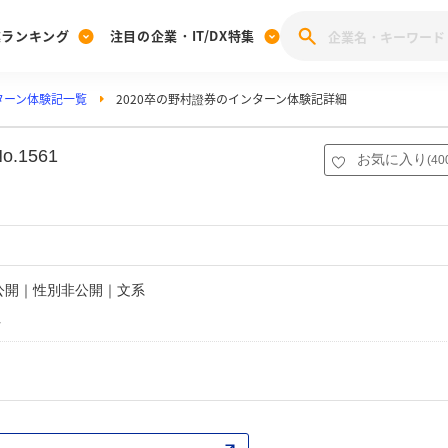
業ランキング
注目の企業・IT/DX特集
ターン体験記一覧
2020卒の野村證券のインターン体験記詳細
注目の企業特集
みんなのIT業界新卒就職人気企業ランキング
みんな
[27卒] 本選考体験記投稿キャンペーン
28卒 注目企業特集
27卒 注目企業特集
みんなのDX企業就職ブランド調査
1561
お気に入り
(
40
注目のIT・DX企業特集
28卒 IT・DX企業特集
27卒 IT・DX企業特集
28卒
みんなのIT業界新卒就職人気企業ランキング
みんな
企業研究
非公開｜性別非公開｜文系
社