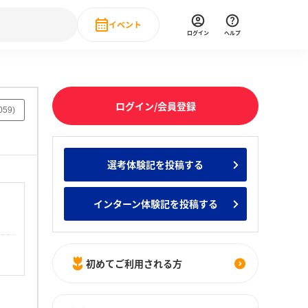
イベント
ログイン
ヘルプ
Event
の新卒就職人気企業ランキング
みんなのインターン人気企業ランキン
直近のイベント一覧
ログイン/会員登録
059
)
もっと見る
 IT・DX現場社員インタビュー
選考体験記を投稿する
の新卒就職人気企業ランキング
みんなのインターン人気企業ランキン
インターン体験記を投稿する
初めてご利用される方