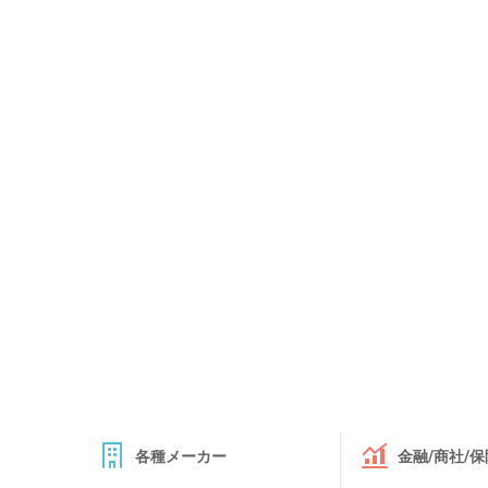
各種メーカー
金融/商社/保