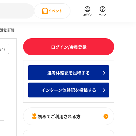
イベント
ログイン
ヘルプ
前活動詳細
Event
の新卒就職人気企業ランキング
みんなのインターン人気企業ランキン
直近のイベント一覧
ログイン/会員登録
34
)
もっと見る
 IT・DX現場社員インタビュー
選考体験記を投稿する
の新卒就職人気企業ランキング
みんなのインターン人気企業ランキン
インターン体験記を投稿する
初めてご利用される方