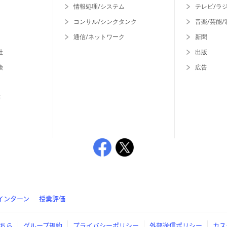
情報処理/システム
テレビ/ラ
コンサル/シンクタンク
音楽/芸能/
通信/ネットワーク
新聞
社
出版
険
広告
等
インターン
授業評価
ちら
グループ規約
プライバシーポリシー
外部送信ポリシー
カス