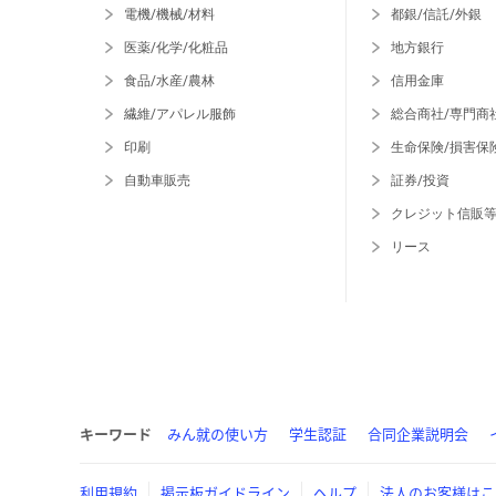
電機/機械/材料
都銀/信託/外銀
医薬/化学/化粧品
地方銀行
食品/水産/農林
信用金庫
繊維/アパレル服飾
総合商社/専門商
印刷
生命保険/損害保
自動車販売
証券/投資
クレジット信販
リース
キーワード
みん就の使い方
学生認証
合同企業説明会
利用規約
掲示板ガイドライン
ヘルプ
法人のお客様はこ