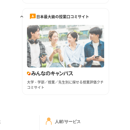
日本最大級の授業口コミサイト
大学・学部／授業／先生別に探せる授業評価クチ
コミサイト
ミ
人材/サービス