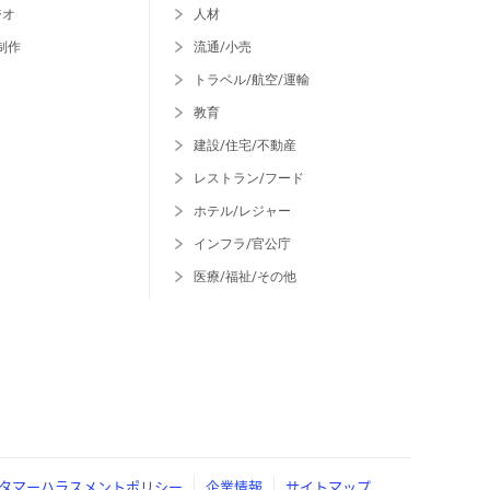
ジオ
人材
制作
流通/小売
トラベル/航空/運輸
教育
建設/住宅/不動産
レストラン/フード
ホテル/レジャー
インフラ/官公庁
医療/福祉/その他
タマーハラスメントポリシー
企業情報
サイトマップ