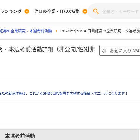
業ランキング
注目の企業・IT/DX特集
興証券の企業研究・本選考前活動
2024年卒SMBC日興証券の企業研究・本選考
注目の企業特集
みんなのIT業界新卒就職人気企業ランキング
みんな
[27卒] 本選考体験記投稿キャンペーン
28卒 注目企業特集
27卒 注目企業特集
みんなのDX企業就職ブランド調査
研究・本選考前活動詳細（非公開/性別非
お気に入り
(
324
注目のIT・DX企業特集
28卒 IT・DX企業特集
27卒 IT・DX企業特集
28卒
みんなのIT業界新卒就職人気企業ランキング
みんな
企業研究
たの就活体験は、これからSMBC日興証券を志望する後輩へのエールになります！
本選考前活動