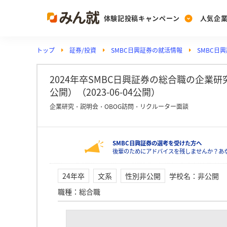
体験記投稿キャンペーン
人気企
トップ
証券/投資
SMBC日興証券の就活情報
SMBC日
Post
Ranking
PickUp
投稿する
ランキングを見る
注目の企業特集
2024年卒SMBC日興証券の総合職の企業
公開）（2023-06-04公開）
企業研究・説明会・OBOG訪問・リクルーター面談
Vote
投票する
SMBC日興証券の選考を受けた方へ
動画で知ろう！業界・
後輩のためにアドバイスを残しませんか？あな
24年卒
文系
性別非公開
学校名
：
非公開
職種
：
総合職