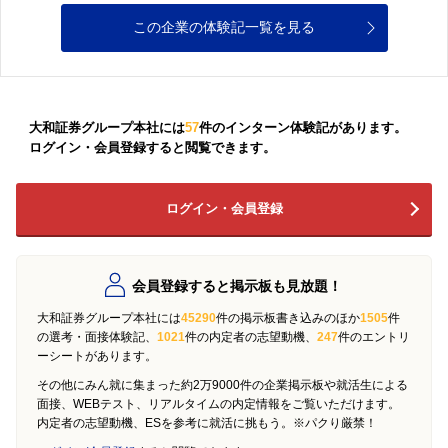
この企業の体験記一覧を見る
大和証券グループ本社には
57
件のインターン体験記があります。
ログイン・会員登録すると閲覧できます。
ログイン・会員登録
会員登録すると掲示板も見放題！
大和証券グループ本社には
45290
件の掲示板書き込みのほか
1505
件
の選考・面接体験記、
1021
件の内定者の志望動機、
247
件のエントリ
ーシートがあります。
その他にみん就に集まった約2万9000件の企業掲示板や就活生による
面接、WEBテスト、リアルタイムの内定情報をご覧いただけます。
内定者の志望動機、ESを参考に就活に挑もう。※パクり厳禁！