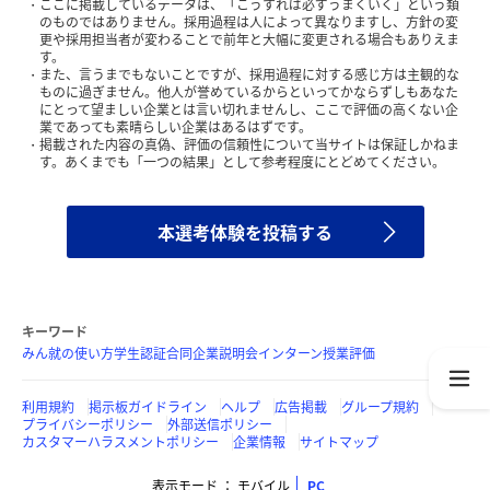
ここに掲載しているデータは、「こうすれば必ずうまくいく」という類
のものではありません。採用過程は人によって異なりますし、方針の変
更や採用担当者が変わることで前年と大幅に変更される場合もありえま
す。
また、言うまでもないことですが、採用過程に対する感じ方は主観的な
ものに過ぎません。他人が誉めているからといってかならずしもあなた
にとって望ましい企業とは言い切れませんし、ここで評価の高くない企
業であっても素晴らしい企業はあるはずです。
掲載された内容の真偽、評価の信頼性について当サイトは保証しかねま
す。あくまでも「一つの結果」として参考程度にとどめてください。
本選考体験を投稿する
キーワード
みん就の使い方
学生認証
合同企業説明会
インターン
授業評価
利用規約
掲示板ガイドライン
ヘルプ
広告掲載
グループ規約
プライバシーポリシー
外部送信ポリシー
カスタマーハラスメントポリシー
企業情報
サイトマップ
表示モード
モバイル
PC