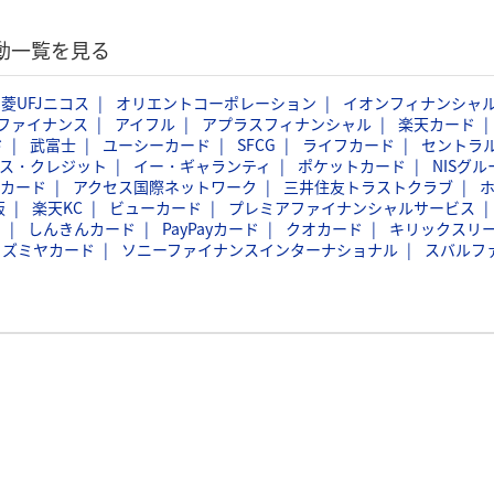
動一覧を見る
菱UFJニコス
オリエントコーポレーション
イオンフィナンシャ
ファイナンス
アイフル
アプラスフィナンシャル
楽天カード
ド
武富士
ユーシーカード
SFCG
ライフカード
セントラ
ス・クレジット
イー・ギャランティ
ポケットカード
NISグル
イカード
アクセス国際ネットワーク
三井住友トラストクラブ
販
楽天KC
ビューカード
プレミアファイナンシャルサービス
ス
しんきんカード
PayPayカード
クオカード
キリックスリ
イズミヤカード
ソニーファイナンスインターナショナル
スバルフ