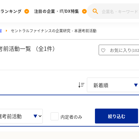
業ランキング
注目の企業・IT/DX特集
報
セントラルファイナンスの企業研究・本選考前活動
注目の企業特集
みんなのIT業界新卒就職人気企業ランキング
みんな
[27卒] 本選考体験記投稿キャンペーン
28卒 注目企業特集
27卒 注目企業特集
みんなのDX企業就職ブランド調査
前活動一覧 （全1件）
お気に入り
(
10
注目のIT・DX企業特集
28卒 IT・DX企業特集
27卒 IT・DX企業特集
28卒
みんなのIT業界新卒就職人気企業ランキング
みんな
企業研究
絞り込む
内定者のみ