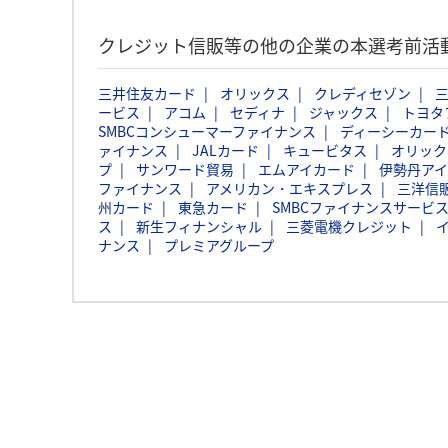
クレジット信販等の他の企業の本選考前活
三井住友カード
オリックス
クレディセゾン
三
ービス
アコム
セディナ
ジャックス
トヨタ
SMBCコンシューマーファイナンス
ディーシーカー
ァイナンス
JALカード
キュービタス
オリック
プ
サンワード貿易
エムアイカード
伊勢丹ア
ファイナンス
アメリカン・エキスプレス
三洋信
州カード
東急カード
SMBCファイナンスサービ
ス
新生フィナンシャル
三菱電機クレジット
ナンス
プレミアグループ