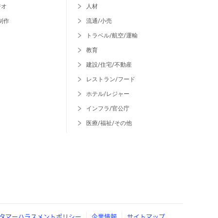
ジオ
人材
制作
流通/小売
トラベル/航空/運輸
教育
建設/住宅/不動産
レストラン/フード
ホテル/レジャー
インフラ/官公庁
医療/福祉/その他
タマーハラスメントポリシー
企業情報
サイトマップ