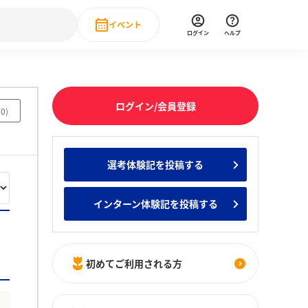
イベント
ログイン
ヘルプ
Event
の新卒就職人気企業ランキング
みんなのインターン人気企業ランキン
直近のイベント一覧
ログイン/会員登録
20
)
もっと見る
 IT・DX現場社員インタビュー
選考体験記を投稿する
の新卒就職人気企業ランキング
みんなのインターン人気企業ランキン
インターン体験記を投稿する
初めてご利用される方