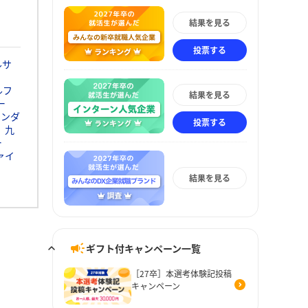
結果を見る
投票する
ルサ
ルフ
結果を見る
ー
ホンダ
投票する
九
ー
ァイ
結果を見る
ギフト付キャンペーン一覧
［27卒］本選考体験記投稿
キャンペーン