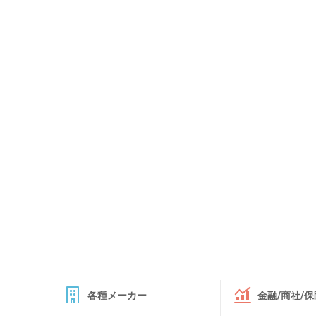
各種メーカー
金融/商社/保