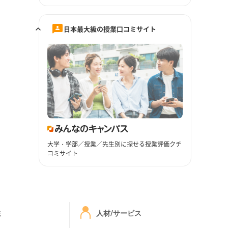
日本最大級の授業口コミサイト
大学・学部／授業／先生別に探せる授業評価クチ
コミサイト
ミ
人材/サービス