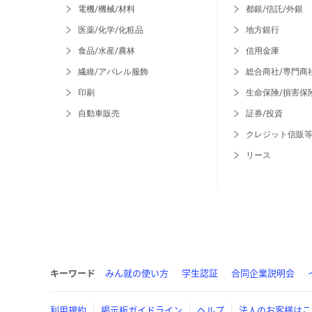
電機/機械/材料
都銀/信託/外銀
医薬/化学/化粧品
地方銀行
食品/水産/農林
信用金庫
繊維/アパレル服飾
総合商社/専門商
印刷
生命保険/損害保
自動車販売
証券/投資
クレジット信販
リース
キーワード
みん就の使い方
学生認証
合同企業説明会
利用規約
掲示板ガイドライン
ヘルプ
法人のお客様はこ