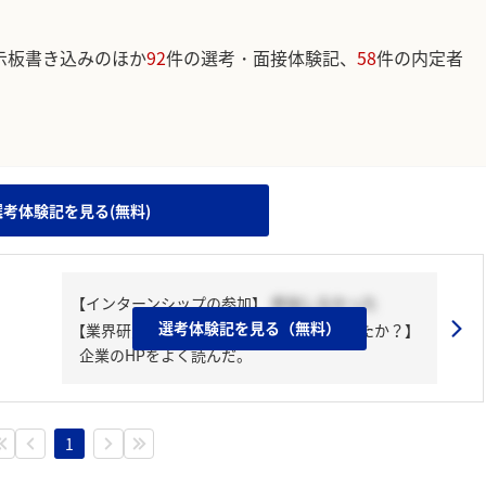
示板書き込みのほか
92
件の選考・面接体験記、
58
件の内定者
。
選考体験記を見る(無料)
【インターンシップの参加】
参加しなかった
選考体験記を見る（無料）
【業界研究・企業研究はどんな風にしましたか？】
企業のHPをよく読んだ。
1