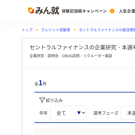
体験記投稿キャンペーン
人気企
トップ
クレジット信販等
セントラルファイナンスの就活情
Post
Ranking
PickUp
投稿する
ランキングを見る
注目の企業特集
セントラルファイナンスの企業研究・本選考
企業研究・説明会・OBOG訪問・リクルーター面談
Vote
投票する
1
全
件
動画で知ろう！業界・
絞り込み
卒年
選考フェーズ