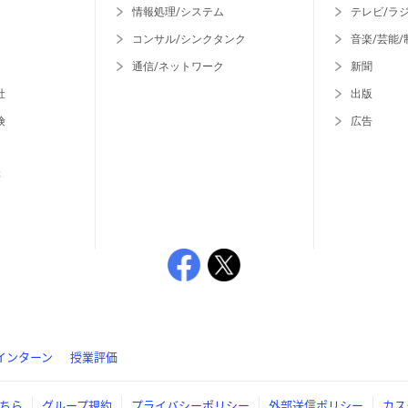
情報処理/システム
テレビ/ラ
コンサル/シンクタンク
音楽/芸能/
通信/ネットワーク
新聞
社
出版
険
広告
等
インターン
授業評価
ちら
グループ規約
プライバシーポリシー
外部送信ポリシー
カス