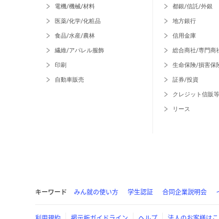
電機/機械/材料
都銀/信託/外銀
医薬/化学/化粧品
地方銀行
食品/水産/農林
信用金庫
繊維/アパレル服飾
総合商社/専門商
印刷
生命保険/損害保
自動車販売
証券/投資
クレジット信販
リース
キーワード
みん就の使い方
学生認証
合同企業説明会
利用規約
掲示板ガイドライン
ヘルプ
法人のお客様はこ