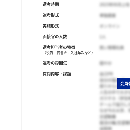
選考時期
2023年06月上旬
選考形式
単独面接
実施形式
オンライン
面接官の人数
1人
選考担当者の特徴
若い現場社員
（役職・肩書き・入社年次など）
選考の雰囲気
穏やか
質問内容・課題
自己PR
自分の強み/弱み
周りからどんな
人生の中で大き
ガクチカ（学生
チームで協力し
なぜ今の大学、
志望動機
就活の軸/志望
逆質問