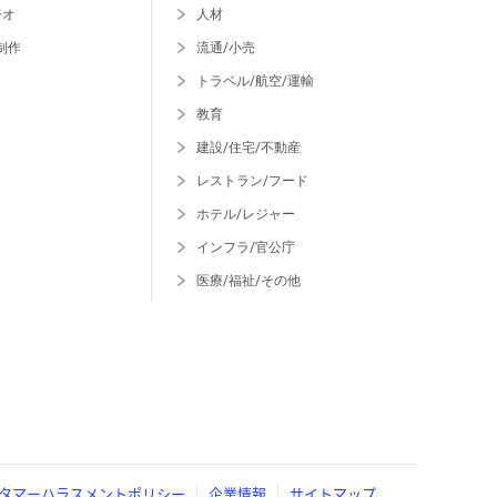
ジオ
人材
制作
流通/小売
トラベル/航空/運輸
教育
建設/住宅/不動産
レストラン/フード
ホテル/レジャー
インフラ/官公庁
医療/福祉/その他
タマーハラスメントポリシー
企業情報
サイトマップ