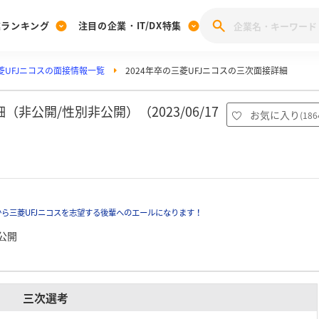
業ランキング
注目の企業・IT/DX特集
菱UFJニコスの面接情報一覧
2024年卒の三菱UFJニコスの三次面接詳細
注目の企業特集
みんなのIT業界新卒就職人気企業ランキング
みんな
[27卒] 本選考体験記投稿キャンペーン
28卒 注目企業特集
27卒 注目企業特集
みんなのDX企業就職ブランド調査
（非公開/性別非公開）（2023/06/17
お気に入り
(
186
注目のIT・DX企業特集
28卒 IT・DX企業特集
27卒 IT・DX企業特集
28卒
みんなのIT業界新卒就職人気企業ランキング
みんな
企業研究
ら三菱UFJニコスを志望する後輩へのエールになります！
公開
三次選考