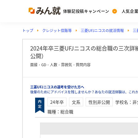
体験記投稿キャンペーン
人気企
トップ
クレジット信販等
三菱UFJニコスの就活情報
三
Post
Ranking
PickUp
投稿する
ランキングを見る
注目の企業特集
2024年卒三菱UFJニコスの総合職の三次詳細
公開）
面接・GD・人数・雰囲気・質問内容
Vote
投票する
三菱UFJニコスの選考を受けた方へ
動画で知ろう！業界・
後輩のためにアドバイスを残しませんか？あなたの就活体験は、これか
24年卒
文系
性別非公開
学校名
：
非
職種
：
総合職