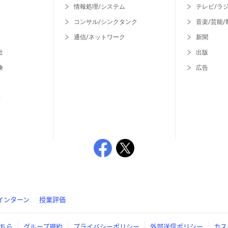
情報処理/システム
テレビ/ラ
コンサル/シンクタンク
音楽/芸能/
通信/ネットワーク
新聞
社
出版
険
広告
等
インターン
授業評価
ちら
グループ規約
プライバシーポリシー
外部送信ポリシー
カス