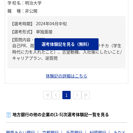
学校名
：
明治大学
職種
：
非公開
【質問内容・課題】
選考体験記を見る（無料）
自己PR、周りからどんな人といわれる？、ガクチカ（学生
時代に力を入れたこと）、志望動機、入社後にしたいこと/
キャリアプラン、逆質問
体験記の詳細はこちら
1
地方銀行の他の企業の[1-5]次選考体験記一覧を見る
関西みらい銀行
京都銀行
千葉銀行
紀陽銀行
みなと