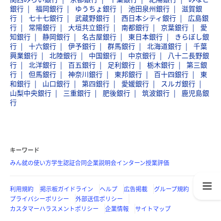
銀行
福岡銀行
ゆうちょ銀行
池田泉州銀行
滋賀銀
行
七十七銀行
武蔵野銀行
西日本シティ銀行
広島銀
行
常陽銀行
大垣共立銀行
南都銀行
京葉銀行
愛
知銀行
静岡銀行
名古屋銀行
東日本銀行
きらぼし銀
行
十六銀行
伊予銀行
群馬銀行
北海道銀行
千葉
興業銀行
北陸銀行
中国銀行
中京銀行
八十二長野銀
行
北洋銀行
百五銀行
足利銀行
栃木銀行
第三銀
行
但馬銀行
神奈川銀行
東邦銀行
百十四銀行
東
和銀行
山口銀行
第四銀行
愛媛銀行
スルガ銀行
山梨中央銀行
三重銀行
肥後銀行
筑波銀行
鹿児島銀
行
キーワード
みん就の使い方
学生認証
合同企業説明会
インターン
授業評価
利用規約
掲示板ガイドライン
ヘルプ
広告掲載
グループ規約
プライバシーポリシー
外部送信ポリシー
カスタマーハラスメントポリシー
企業情報
サイトマップ