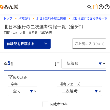
トップ
地方銀行
北日本銀行の就活情報
北日本銀行の面接情報一覧
北日本銀行の二次選考情報一覧（全5件）
面接・GD・人数・雰囲気・質問内容
お気に入り
(
2414
)
体験記を投稿する
5
全
件
絞り込み
卒年
選考フェーズ
内定者のみ