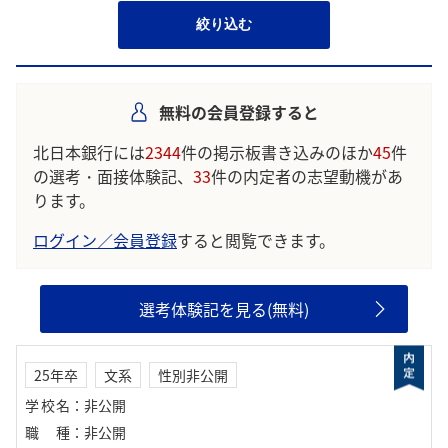
絞り込む
無料の会員登録すると
北日本銀行には
2344
件の掲示板書き込みのほか
45
件
の選考・面接体験記、
33
件の内定者の志望動機があ
ります。
ログイン／会員登録
すると閲覧できます。
選考体験記を見る(無料)
25年卒
文系
性別非公開
学校名
：
非公開
職種
：
非公開