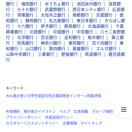
銀行
福岡銀行
ゆうちょ銀行
池田泉州銀行
滋賀銀
行
七十七銀行
武蔵野銀行
西日本シティ銀行
広島銀
行
常陽銀行
大垣共立銀行
南都銀行
京葉銀行
愛
知銀行
静岡銀行
名古屋銀行
東日本銀行
きらぼし銀
行
十六銀行
伊予銀行
群馬銀行
北海道銀行
千葉
興業銀行
北陸銀行
中国銀行
中京銀行
八十二長野銀
行
北洋銀行
百五銀行
足利銀行
栃木銀行
第三銀
行
但馬銀行
神奈川銀行
東邦銀行
百十四銀行
東
和銀行
山口銀行
第四銀行
愛媛銀行
スルガ銀行
山梨中央銀行
三重銀行
肥後銀行
筑波銀行
鹿児島銀
行
キーワード
みん就の使い方
学生認証
合同企業説明会
インターン
授業評価
利用規約
掲示板ガイドライン
ヘルプ
広告掲載
グループ規約
プライバシーポリシー
外部送信ポリシー
カスタマーハラスメントポリシー
企業情報
サイトマップ