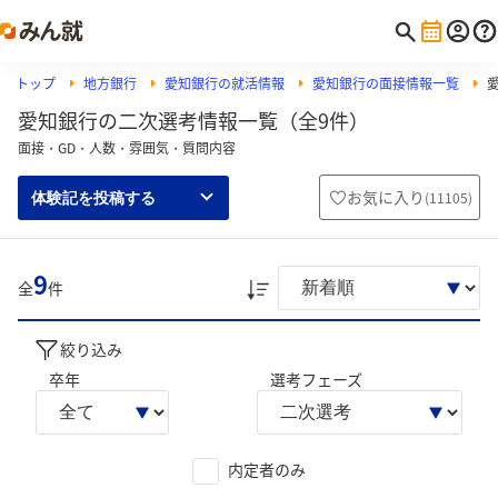
トップ
地方銀行
愛知銀行の就活情報
愛知銀行の面接情報一覧
愛知銀行の二次選考情報一覧（全9件）
面接・GD・人数・雰囲気・質問内容
お気に入り
(
11105
)
体験記を投稿する
9
全
件
絞り込み
卒年
選考フェーズ
内定者のみ