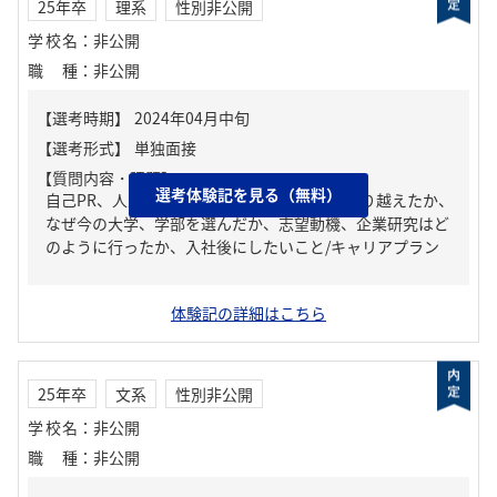
25年卒
理系
性別非公開
学校名
：
非公開
職種
：
非公開
【質問内容・課題】
選考体験記を見る（無料）
自己PR、人生の中で大きな挫折経験。どう乗り越えたか、
なぜ今の大学、学部を選んだか、志望動機、企業研究はど
のように行ったか、入社後にしたいこと/キャリアプラン
体験記の詳細はこちら
25年卒
文系
性別非公開
学校名
：
非公開
職種
：
非公開