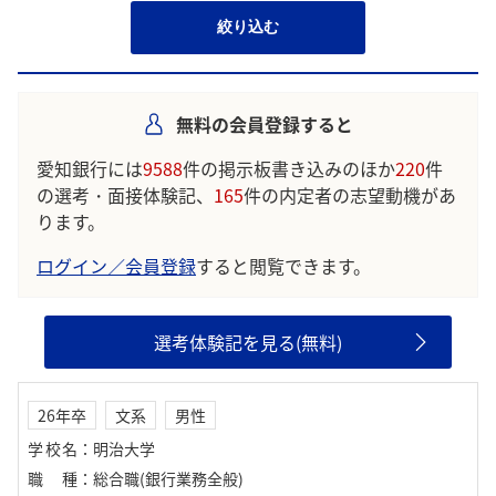
絞り込む
無料の会員登録すると
愛知銀行には
9588
件の掲示板書き込みのほか
220
件
の選考・面接体験記、
165
件の内定者の志望動機があ
ります。
ログイン／会員登録
すると閲覧できます。
選考体験記を見る(無料)
26年卒
文系
男性
学校名
：
明治大学
職種
：
総合職(銀行業務全般)