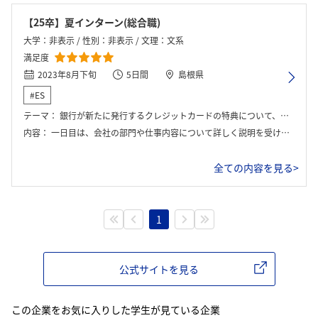
【25卒】夏インターン(総合職)
大学：非表示 / 性別：非表示 / 文理：文系
満足度
2023年8月下旬
5日間
島根県
#ES
テーマ：
銀行が新たに発行するクレジットカードの特典について、グループごとに考え、発表しました。
内容：
一日目は、会社の部門や仕事内容について詳しく説明を受けました。 二日目は、会社の先輩方との座談会が中心でした。 三日目は、実際に営業店へ行き、仕事の体験をさせていただきました。 四日目、五日目は、グループワークやその発表を行いました。
全ての内容を見る>
1
公式サイトを見る
この企業をお気に入りした学生が見ている企業