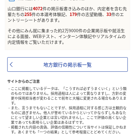
山口銀行には
4072
件の掲示板書き込みのほか、内定者を含む先
輩たちの
255
件の本選考体験記、
179
件の志望動機、
33
件のエ
ントリーシートがあります。
その他にみん就に集まった約2万9000件の企業掲示板や就活生
による面接、WEBテスト、インターン体験記やリアルタイムの
内定情報をご覧いただけます。
地方銀行の掲示板一覧
サイトからのご注意
ここに掲載しているデータは、「こうすれば必ずうまくいく」という類
のものではありません。採用過程は人によって異なりますし、方針の変
更や採用担当者が変わることで前年と大幅に変更される場合もありえま
す。
また、言うまでもないことですが、採用過程に対する感じ方は主観的な
ものに過ぎません。他人が誉めているからといってかならずしもあなた
にとって望ましい企業とは言い切れませんし、ここで評価の高くない企
業であっても素晴らしい企業はあるはずです。
掲載された内容の真偽、評価の信頼性について当サイトは保証しかねま
す。あくまでも「一つの結果」として参考程度にとどめてください。