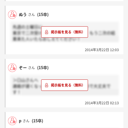
ぬう
(15卒)
さん
先週の土曜日に
東京で二次受けました。同じ様な人で、もう二次の結
果来た人いたらおしえてください！
2014年3月22日 12:03
ぞー
(15卒)
さん
＞口山さんへ
連絡が遅くなっても受かる人は受かるので大丈夫で
す！
2014年3月22日 02:13
p
(15卒)
さん