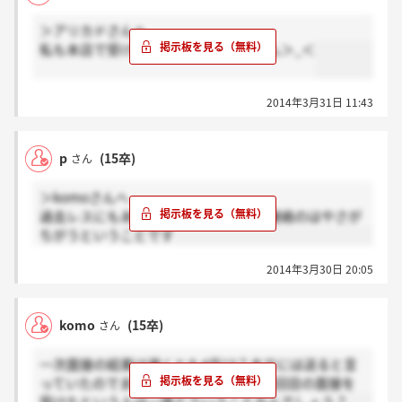
＞アリカドさんへ
私も本店で受けましたが連絡来てません＞_＜
2014年3月31日 11:43
p
(15卒)
さん
＞komoさんへ
過去レスにもありますが、人によって連絡のはやさが
ちがうということです
2014年3月30日 20:05
komo
(15卒)
さん
一次面接の結果は遅くとも4月13？までには送ると言
っていたのでまだ来ないはずですが、2回目の面接を