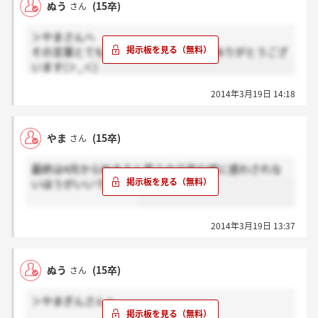
ぬう
(15卒)
さん
＞やまさんへ
その言葉とても支えになります(＞_＜)ありがとうござ
います(＞_＜)
2014年3月19日 14:18
やま
(15卒)
さん
最終は4月から始まると思うので変な嘘に惑わされな
いほうがいいですよ！
2014年3月19日 13:37
ぬう
(15卒)
さん
＞やまぎんさんへ