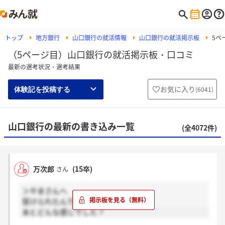
トップ
地方銀行
山口銀行の就活情報
山口銀行の就活掲示板
5ペ
（5ページ目）山口銀行の就活掲示板・口コミ
最新の選考状況・選考結果
お気に入り
(
6041
)
体験記を投稿する
山口銀行の最新の書き込み一覧
(全4072件)
万次郎
(15卒)
さん
＞やまさんへ
受けられたんですか？
あとどんな感じでした？