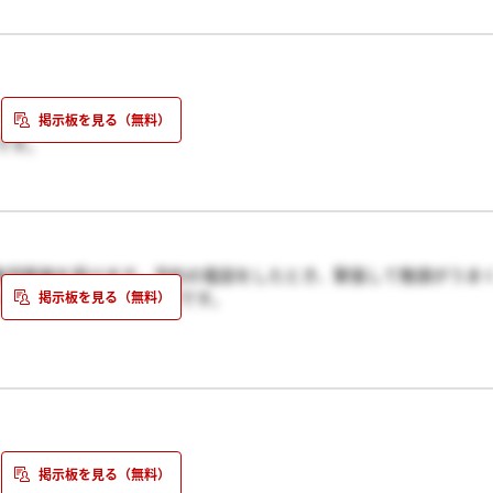
です。
だったので自分がしゃべる番を待つだけでいい加減長かったです。聞
からなので、準備していったほうがいいですよ!準備さえしておけ
思います。がんばってください!!
に集団面接を受けます。予約の電話をしたとき、緊張して敬語がうま
先日集団を受けて、受かってれば4月頭あたりまでに連絡があるそう
んてできるのかとても不安です。
ただいてわかったんですが、面接の雰囲気はかたい感じなんでしょ
くなって申し訳ありません。