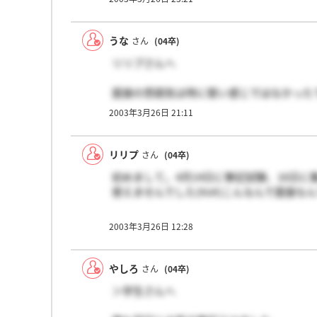
うな
さん
(04卒)
リリプさんへ
面接の雰囲気は特に堅い感じではなかった
というか私のときは、なんと1：8の集団
2003年3月26日 21:11
かれることは、ここのレスにあるものの中
特に、面接といっても緊張することはないと
リリプ
さん
(04卒)
二次面接に進まれる皆さんへ
初めまして。4月14日に筆記試験、16日
二次面接って、何日にあるんですか?私は
使えませんでした(XoX)こんなんで面接な
のですが・・・
質問の内容はみなさんのレスを読ませてい
2003年3月26日 12:28
うか？教えていただけると嬉しいです。長
やしろ
さん
(04卒)
＞学生さんへ