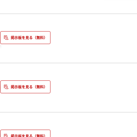
。
だけじゃいけないんでしょうねえ。
言うのかな。。
を聞いたので不安です。
っと
費が
け？
敗だから
（泣）