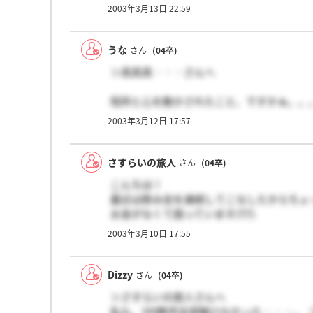
2003年3月13日 22:59
うな
さん
(04卒)
＞具具具・・・さんへ
短所と心を動かされたこと、ですかぁ。。
困ったなぁ。
2003年3月12日 17:57
なんて言おう。
短所って、きっと正直に悪いところを言う
今後こういう点の改善を頑張ります！とか
さすらいの旅人
さん
(04卒)
こんちは！
山銀のSPIは問題数がかなり多いと言う噂
最近は飲み会を連続してこなしたからちょ
数学というか算数時代から苦手なもので。
お金がなくて困っています(T.T)
頑張らないとッ。
それでなくても郊外に住んでいるから交通
2003年3月10日 17:55
いつもかかってしょうがないのに・・・
＞具具具・・・
Dizzy
さん
(04卒)
具具具・・・さんは午前だっけ？午後だっ
＞さすらいの旅人さんへ
いや～もうSPIは今のところ全滅の二戦二
私も、SPI数学全部解けなかった・・・。