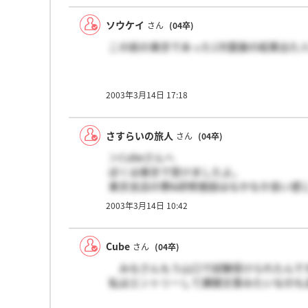
ソウケイ
さん
(04卒)
この前の東京であった1次面接の結果出た
2003年3月14日 17:18
さすらいの旅人
さん
(04卒)
＞Cubeさんへ
ぼくは東京で受けましたよ。
東京支店の寮&研修施設はなかなか良い感
2003年3月14日 10:42
Cube
さん
(04卒)
みなさんもう山口で試験受けられたんで
私はエントリーして課題文章みたいなのも