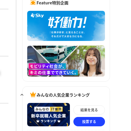
Feature特別企画
ば
く
な
みんなの人気企業ランキング
結果を見る
投票する