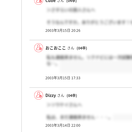
Cube
さん
(04卒)
＞さすらいの旅人さんへ
そうなんですか。ありがとうございます！
2003年3月15日 20:26
最近の山銀は以前にも増して優良企業です
おこおここ
さん
(04卒)
私も連絡来ません。リクナビには一次試験
な…。
2003年3月15日 17:33
Dizzy
さん
(04卒)
＞ソウケイさんへ
私は、まだ連絡来ません・・・。
2003年3月14日 22:00