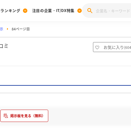
業ランキング
注目の企業・IT/DX特集
示
84ページ目
注目の企業特集
みんなのIT業界新卒就職人気企業ランキング
みんな
[27卒] 本選考体験記投稿キャンペーン
28卒 注目企業特集
27卒 注目企業特集
みんなのDX企業就職ブランド調査
コミ
お気に入り
(
60
注目のIT・DX企業特集
28卒 IT・DX企業特集
27卒 IT・DX企業特集
28卒
みんなのIT業界新卒就職人気企業ランキング
みんな
企業研究