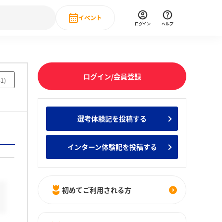
イベント
ログイン
ヘルプ
Event
の新卒就職人気企業ランキング
みんなのインターン人気企業ランキン
直近のイベント一覧
ログイン/会員登録
41
)
もっと見る
 IT・DX現場社員インタビュー
選考体験記を投稿する
の新卒就職人気企業ランキング
みんなのインターン人気企業ランキン
インターン体験記を投稿する
初めてご利用される方