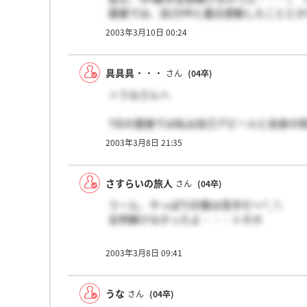
ちょっと不安だよf(^ー^;
面接では、自己PRと最近感動したことと
て、それは何故ですか？」ということを聞
＞Dizzyさん
2003年3月10日 00:24
「え？色？？」と私は激しく混乱！適当に
確か下旬って話しじゃなかったけ？
果っていつごろまでに、発表でしたっけ？
にしても自分の色って何だろうね？こりゃ
具具具・・・
さん
(04卒)
オレは・・・・色なんかないぞぉ。
＞うなさんへ
ところで、中一の時に転校していった友人
偶然会うというハプニングがありました。
7日の面接では私は自己アピールと自身の
いや～懐かしいやら恥ずかしいやら。
ので、質問の趣旨外のことを答えてしまい
2003年3月8日 21:35
山銀ってことなら一人ぐらい知り合い
たよ。安心して臨んでください。
いないかなってちょっと期待はしていたけ
こんな大変化球が来るとは思わなかった！
＞さすらいの旅人さん
さすらいの旅人
さん
(04卒)
7日やはり疲れましたね。雨だったからな
うーん、やっぱり計数は苦手だ～^_^;
えてしまいました。ぜんぜん肝は大きくな
全然解けなかったよ・・・トホホ
からどうなることやら・・・
＞具具具・・・さん、Dizzyさん
2003年3月8日 09:41
試験や面接の調子はどうでした～？
うな
さん
(04卒)