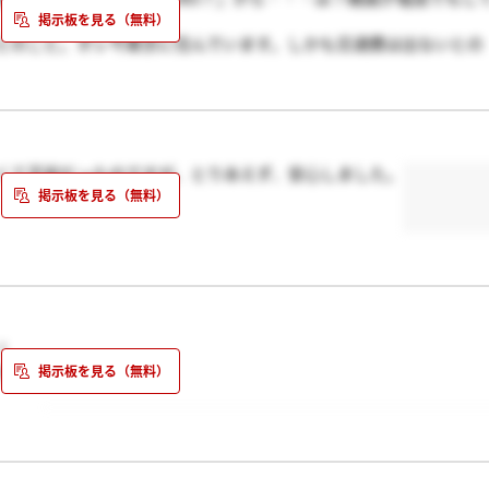
とのこと。オレ今東京に住んでいます。しかも交通費は出ないとの
くて不安だったのですが、とりあえず、安心しました。
！
きて
ます！