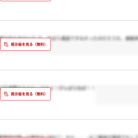
絡はありません(T_T)、やはり通過できなかったのだろうか。連絡
は交通費出るみたいですよ！がんばらねば！！
帯電話が鳴って番号が「083？」から・・・は？親戚が電話でもし