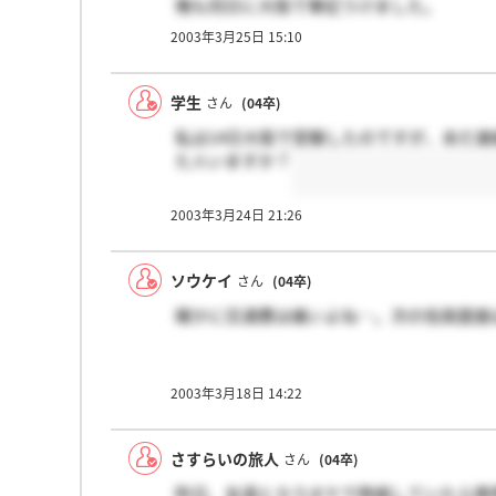
俺も同日に大阪で筆記うけました。
こないだ通過の連絡と、次回面接の
2003年3月25日 15:10
予約の連絡がありました。
下関にきてくださいとのこと。
学生
さん
(04卒)
私は14日大阪で受験したのですが、未だ連
た人いますか？
2003年3月24日 21:26
ソウケイ
さん
(04卒)
確かに交通費は痛いよね…。次の役員面接
2003年3月18日 14:22
さすらいの旅人
さん
(04卒)
昨日、友達とカラオケで熱唱していたら携