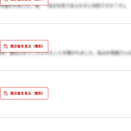
かを聞かれました。後、「自分を色であらわすと何色ですか？そし
かれました。
繕いましたけど、果たして結果はいかに？？東京で受けた人って、
誰か、知ってる方教えてください。
難しい。
と
短所、最近心をうごかされたことを聞かれました。私はお馬鹿さん
ました・・・。面接官の方はとても親切で必死に聞いてくださいま
どさ。
のかなぁ・・・。私、面接一人で緊張しちゃって訳ワカメなことを
いですよ。むしろすごく小心者のくせにのん気なヤツなんです。こ