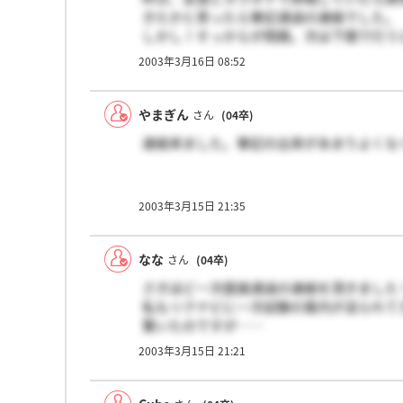
きたかと思ったら筆記通過の連絡でした。
しかし！そっからが問題。次は下関で行う
こと・・・往復三万強(T.T)
2003年3月16日 08:52
こりゃ、困ったぞ！
やまぎん
さん
(04卒)
連絡来ました。筆記の出来があまりよくな
2003年3月15日 21:35
なな
さん
(04卒)
さきほど一次面接通過の連絡を頂きました
私もリクナビに一次試験の案内が送られて
驚いたのですが……
だから、リクナビの案内は関係ないと思い
2003年3月15日 21:21