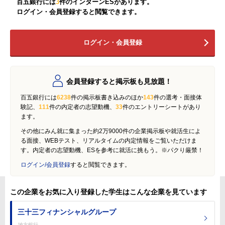
百五銀行には
3
件のインターンESがあります。
ログイン・会員登録すると閲覧できます。
ログイン・会員登録
会員登録すると掲示板も見放題！
百五銀行には
6238
件の掲示板書き込みのほか
143
件の選考・面接体
験記、
111
件の内定者の志望動機、
33
件のエントリーシートがあり
ます。
その他にみん就に集まった約2万9000件の企業掲示板や就活生によ
る面接、WEBテスト、リアルタイムの内定情報をご覧いただけま
す。内定者の志望動機、ESを参考に就活に挑もう。※パクり厳禁！
ログイン/会員登録
すると閲覧できます。
この企業をお気に入り登録した学生はこんな企業を見ています
三十三フィナンシャルグループ
地方銀行