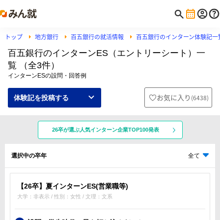
トップ
地方銀行
百五銀行の就活情報
百五銀行のインターン体験記一
百五銀行のインターンES（エントリーシート）一
覧 （全3件）
インターンESの設問・回答例
お気に入り
(
6438
)
体験記を投稿する
26卒が選ぶ人気インターン企業TOP100発表
選択中の卒年
全て
【26卒】夏インターンES(営業職等)
大学：非表示 / 性別：女性 / 文理：文系