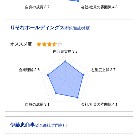
りそなホールディングス
[都銀/信託/外銀]
オススメ度
伊藤忠商事
[総合商社/専門商社]