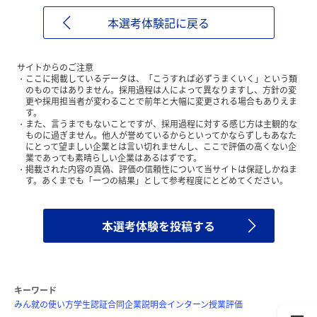
本選考体験記に戻る
サイトからのご注意
ここに掲載しているデータは、「こうすれば必ずうまくいく」という類
のものではありません。採用過程は人によって異なりますし、方針の変
更や採用担当者が変わることで前年と大幅に変更される場合もありえま
す。
また、言うまでもないことですが、採用過程に対する感じ方は主観的な
ものに過ぎません。他人が誉めているからといってかならずしもあなた
にとって望ましい企業とは言い切れませんし、ここで評価の高くない企
業であっても素晴らしい企業はあるはずです。
掲載された内容の真偽、評価の信頼性について当サイトは保証しかねま
す。あくまでも「一つの結果」として参考程度にとどめてください。
本選考体験を投稿する
キーワード
みん就の使い方
学生認証
合同企業説明会
インターン
授業評価