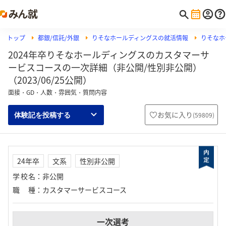
トップ
都銀/信託/外銀
りそなホールディングスの就活情報
りそなホ
2024年卒りそなホールディングスのカスタマーサ
ービスコースの一次詳細（非公開/性別非公開）
（2023/06/25公開）
面接・GD・人数・雰囲気・質問内容
お気に入り
(
59809
)
体験記を投稿する
24年卒
文系
性別非公開
学校名
：
非公開
職種
：
カスタマーサービスコース
一次選考