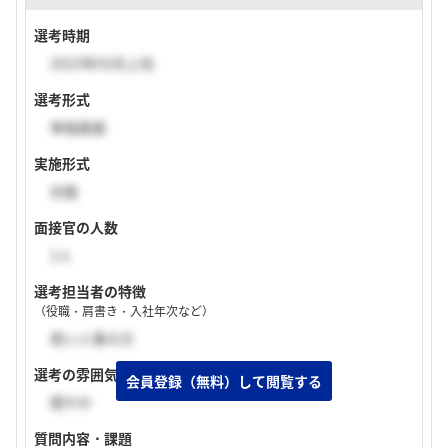
選考時期
2023年03月上旬
選考形式
単独面接
実施形式
対面
面接官の人数
1人
選考担当者の特徴
（役職・肩書き・入社年次など）
若い人事の方
選考の雰囲気
穏やか
質問内容・課題