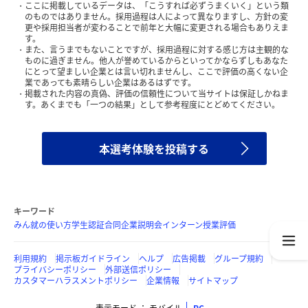
ここに掲載しているデータは、「こうすれば必ずうまくいく」という類
のものではありません。採用過程は人によって異なりますし、方針の変
更や採用担当者が変わることで前年と大幅に変更される場合もありえま
す。
また、言うまでもないことですが、採用過程に対する感じ方は主観的な
ものに過ぎません。他人が誉めているからといってかならずしもあなた
にとって望ましい企業とは言い切れませんし、ここで評価の高くない企
業であっても素晴らしい企業はあるはずです。
掲載された内容の真偽、評価の信頼性について当サイトは保証しかねま
す。あくまでも「一つの結果」として参考程度にとどめてください。
本選考体験を投稿する
キーワード
みん就の使い方
学生認証
合同企業説明会
インターン
授業評価
利用規約
掲示板ガイドライン
ヘルプ
広告掲載
グループ規約
プライバシーポリシー
外部送信ポリシー
カスタマーハラスメントポリシー
企業情報
サイトマップ