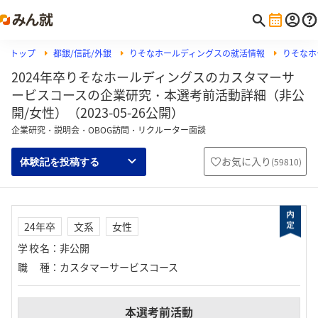
トップ
都銀/信託/外銀
りそなホールディングスの就活情報
りそなホ
2024年卒りそなホールディングスのカスタマーサ
ービスコースの企業研究・本選考前活動詳細（非公
開/女性）（2023-05-26公開）
企業研究・説明会・OBOG訪問・リクルーター面談
お気に入り
(
59810
)
体験記を投稿する
24年卒
文系
女性
学校名
：
非公開
職種
：
カスタマーサービスコース
本選考前活動