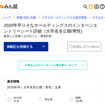
トップ
都銀/信託/外銀
りそなホールディングスの就活情報
りそなホ
2020年卒りそなホールディングスのインターンエ
ントリーシート詳細（大学名非公開/男性)
参加した先輩たちの口コミ・選考対策
お気に入り
(
59810
)
体験記を投稿する
27卒みんなのインターン人気企業ランキング
基本情報
2020年卒｜大学名非公開｜男性｜文系
2015年
期間
埼玉県
11月
3日間