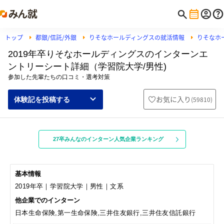
トップ
都銀/信託/外銀
りそなホールディングスの就活情報
りそなホ
2019年卒りそなホールディングスのインターンエ
ントリーシート詳細（学習院大学/男性)
参加した先輩たちの口コミ・選考対策
お気に入り
(
59810
)
体験記を投稿する
27卒みんなのインターン人気企業ランキング
基本情報
2019年卒｜学習院大学｜男性｜文系
他企業でのインターン
日本生命保険,第一生命保険,三井住友銀行,三井住友信託銀行