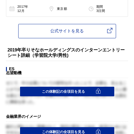
2017年
期間
東京都
12月
3日間
公式サイトを見る
2019年卒りそなホールディングスのインターンエントリー
シート詳細（学習院大学/男性)
ES
志望動機
ゼミで、中小企業についての研究を行ったことで、企業を、支えるこ
とができる銀行に興味を持った。その中でも、部活動を通して人と腰
この体験記の全項目を見る
を据えて話すやりがいを感じたため、リテールに力を入れている貴社
に興味を持った。
金融業界のイメージ
銀行と関わらない業種はなく、時代の変化こそあれ、経済のためには
この体験記の全項目を見る
不可欠な存在である。銀行は特に15時にしまってしまうなど、利用し