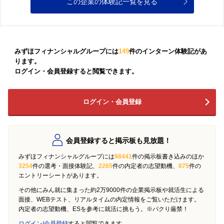
この企業の体験記一覧を見る
みずほフィナンシャルグループには
149
件のインターン体験記があ
ります。
ログイン・会員登録すると閲覧できます。
ログイン・会員登録
会員登録すると掲示板も見放題！
みずほフィナンシャルグループには
98441
件の掲示板書き込みのほか
3254
件の選考・面接体験記、
2265
件の内定者の志望動機、
875
件の
エントリーシートがあります。
その他にみん就に集まった約2万9000件の企業掲示板や就活生による
面接、WEBテスト、リアルタイムの内定情報をご覧いただけます。
内定者の志望動機、ESを参考に就活に挑もう。※パクり厳禁！
ログイン/会員登録
すると閲覧できます。