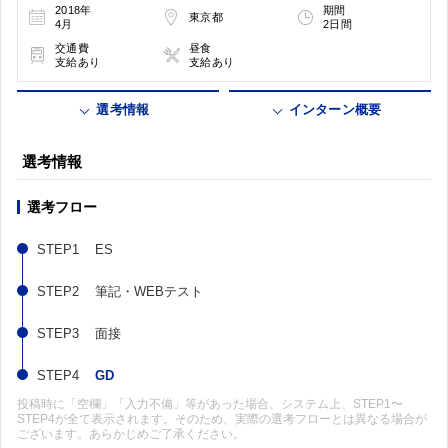
2018年
期間
東京都
4月
2日間
交通費
昼食
支給あり
支給あり
選考情報
インターン概要
選考情報
選考フロー
ES
筆記・WEBテスト
面接
GD
投稿時に「空欄」「入力不備」等があった場合、システム上、STEP1〜
STEP4が全て表示されます。そのため、実際の選考フローとは異なる場合が
ございます。あらかじめご了承ください。