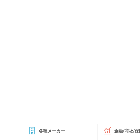
各種メーカー
金融/商社/保