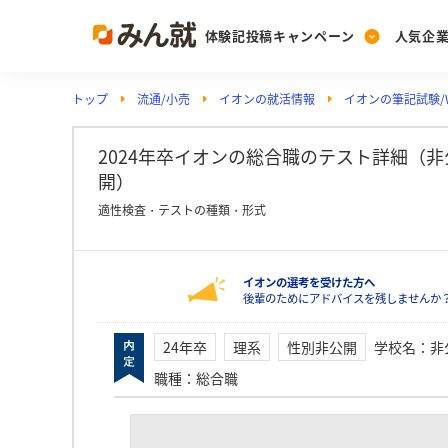
体験記投稿キャンペーン
人気企
トップ
流通/小売
イオンの就活情報
イオンの筆記試験/W
Post
Ranking
PickUp
投稿する
ランキングを見る
注目の企業特集
2024年卒イオンの総合職のテスト詳細（非公開
開）
適性検査・テストの種類・形式
Vote
投票する
イオンの選考を受けた方へ
動画で知ろう！業界・
後輩のためにアドバイスを残しませんか
24年卒
理系
性別非公開
学校名
：
非
職種
：
総合職