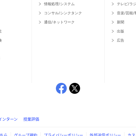
情報処理/システム
テレビ/ラ
コンサル/シンクタンク
音楽/芸能/
通信/ネットワーク
新聞
社
出版
険
広告
等
インターン
授業評価
ちら
グループ規約
プライバシーポリシー
外部送信ポリシー
カス