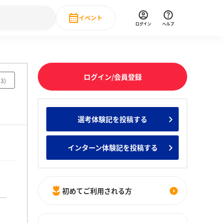
イベント
ログイン
ヘルプ
Event
の新卒就職人気企業ランキング
みんなのインターン人気企業ランキン
直近のイベント一覧
ログイン/会員登録
13
)
もっと見る
 IT・DX現場社員インタビュー
選考体験記を投稿する
の新卒就職人気企業ランキング
みんなのインターン人気企業ランキン
インターン体験記を投稿する
初めてご利用される方