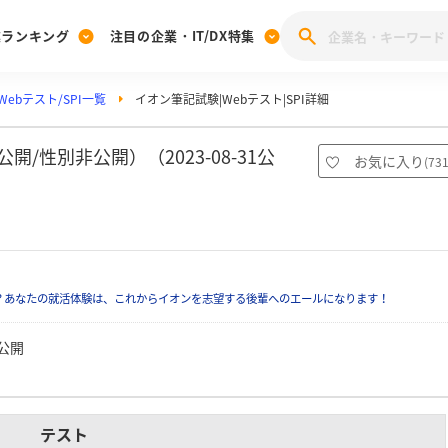
業ランキング
注目の企業・IT/DX特集
ebテスト/SPI一覧
イオン筆記試験|Webテスト|SPI詳細
注目の企業特集
みんなのIT業界新卒就職人気企業ランキング
みんな
[27卒] 本選考体験記投稿キャンペーン
28卒 注目企業特集
27卒 注目企業特集
みんなのDX企業就職ブランド調査
/性別非公開）（2023-08-31公
お気に入り
(
73
注目のIT・DX企業特集
28卒 IT・DX企業特集
27卒 IT・DX企業特集
28卒
みんなのIT業界新卒就職人気企業ランキング
みんな
企業研究
？あなたの就活体験は、これからイオンを志望する後輩へのエールになります！
公開
テスト