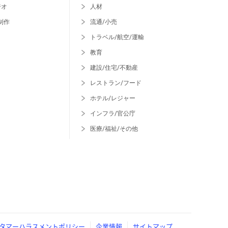
ジオ
人材
制作
流通/小売
トラベル/航空/運輸
教育
建設/住宅/不動産
レストラン/フード
ホテル/レジャー
インフラ/官公庁
医療/福祉/その他
タマーハラスメントポリシー
企業情報
サイトマップ