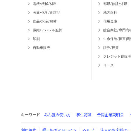
電機/機械/材料
都銀/信託/外銀
医薬/化学/化粧品
地方銀行
食品/水産/農林
信用金庫
繊維/アパレル服飾
総合商社/専門商
印刷
生命保険/損害保
自動車販売
証券/投資
クレジット信販
リース
キーワード
みん就の使い方
学生認証
合同企業説明会
利用規約
掲示板ガイドライン
ヘルプ
法人のお客様はこ