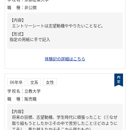
職種
：
非公開
【内容】
エントリーシートは志望動機ややりたいことなど。
【形式】
指定の用紙に手で記入
体験記の詳細はこちら
06年卒
文系
女性
学校名
：
立教大学
職種
：
販売職
【内容】
将来の目標、志望動機、学生時代に頑張ったこと（①なぜ
取り組もうとしたか②その中で苦労したこと③どのように
工夫し、乗り越えたか④そこから得たもの）