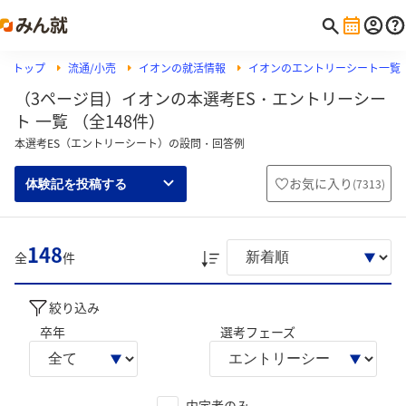
トップ
流通/小売
イオンの就活情報
イオンのエントリーシート一覧
（3ページ目）イオンの本選考ES・エントリーシー
ト 一覧 （全148件）
本選考ES（エントリーシート）の設問・回答例
お気に入り
(
7313
)
体験記を投稿する
148
全
件
絞り込み
卒年
選考フェーズ
内定者のみ