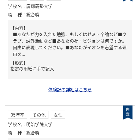
学校名
：
慶應義塾大学
職種
：
総合職
【内容】
■あなたが力を入れた勉強、もしくはゼミ・卒論など■ク
ラブ、課外活動など■あなたの夢・ビジョンは何ですか。
自由に表現してください。■あなたがイオンを志望する理
由を...
【形式】
指定の用紙に手で記入
体験記の詳細はこちら
05年卒
その他
女性
学校名
：
明治学院大学
職種
：
総合職