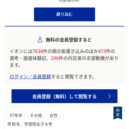
絞り込む
無料の会員登録すると
イオンには
7638
件の掲示板書き込みのほか
473
件の
選考・面接体験記、
290
件の内定者の志望動機があり
ます。
ログイン／会員登録
すると閲覧できます。
会員登録（無料）して閲覧する
07年卒
その他
女性
学校名
：
学習院女子大学