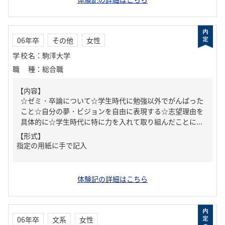
06年卒
その他
女性
学校名
：
駒澤大学
職種
：
総合職
【内容】
☆ゼミ・卒論について☆学生時代に勉強以外でがんばった
こと☆自分の夢・ビジョンを自由に表現する☆志望理由を
具体的に☆学生時代に特に力を入れて取り組んだことに...
【形式】
指定の用紙に手で記入
体験記の詳細はこちら
06年卒
文系
女性