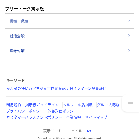
フリートーク掲示板
業種・職種
就活全般
選考対策
キーワード
みん就の使い方
学生認証
合同企業説明会
インターン
授業評価
利用規約
掲示板ガイドライン
ヘルプ
広告掲載
グループ規約
プライバシーポリシー
外部送信ポリシー
カスタマーハラスメントポリシー
企業情報
サイトマップ
表示モード
モバイル
PC
Copyright © Minshu Inc. All rights reserved.