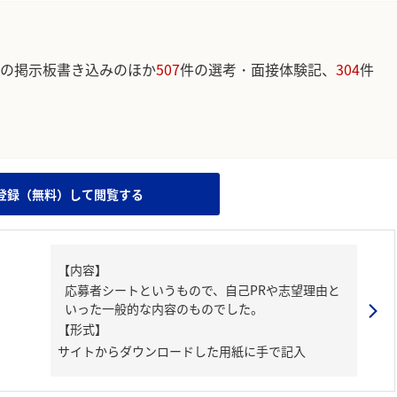
の掲示板書き込みのほか
507
件の選考・面接体験記、
304
件
。
登録（無料）して閲覧する
【内容】
応募者シートというもので、自己PRや志望理由と
いった一般的な内容のものでした。
【形式】
サイトからダウンロードした用紙に手で記入