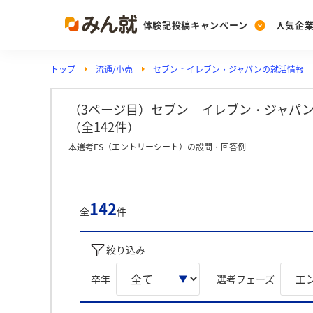
体験記投稿キャンペーン
人気企
トップ
流通/小売
セブン‐イレブン・ジャパンの就活情報
Post
Ranking
PickUp
投稿する
ランキングを見る
注目の企業特集
（3ページ目）セブン‐イレブン・ジャパン
（全142件）
本選考ES（エントリーシート）の設問・回答例
Vote
投票する
動画で知ろう！業界・
142
全
件
絞り込み
卒年
選考フェーズ