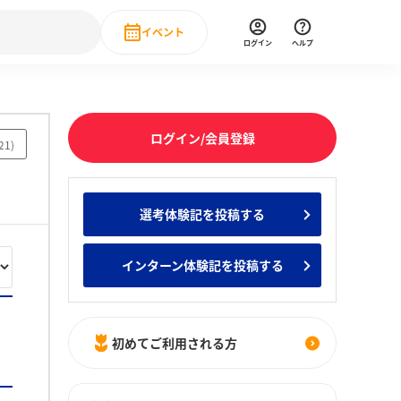
イベント
ログイン
ヘルプ
Event
の新卒就職人気企業ランキング
みんなのインターン人気企業ランキン
直近のイベント一覧
ログイン/会員登録
21
)
もっと見る
 IT・DX現場社員インタビュー
選考体験記を投稿する
の新卒就職人気企業ランキング
みんなのインターン人気企業ランキン
インターン体験記を投稿する
初めてご利用される方