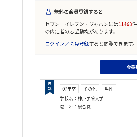
無料の会員登録すると
セブン‐イレブン・ジャパンには
11468
件
の内定者の志望動機があります。
ログイン／会員登録
すると閲覧できます
会員
07年卒
その他
男性
学校名
：
神戸学院大学
職種
：
総合職