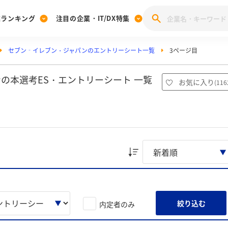
業ランキング
注目の企業・IT/DX特集
セブン‐イレブン・ジャパンのエントリーシート一覧
3ページ目
注目の企業特集
みんなのIT業界新卒就職人気企業ランキング
みんな
[27卒] 本選考体験記投稿キャンペーン
28卒 注目企業特集
27卒 注目企業特集
みんなのDX企業就職ブランド調査
の本選考ES・エントリーシート 一覧
お気に入り
(
116
注目のIT・DX企業特集
28卒 IT・DX企業特集
27卒 IT・DX企業特集
28卒
みんなのIT業界新卒就職人気企業ランキング
みんな
企業研究
絞り込む
内定者のみ