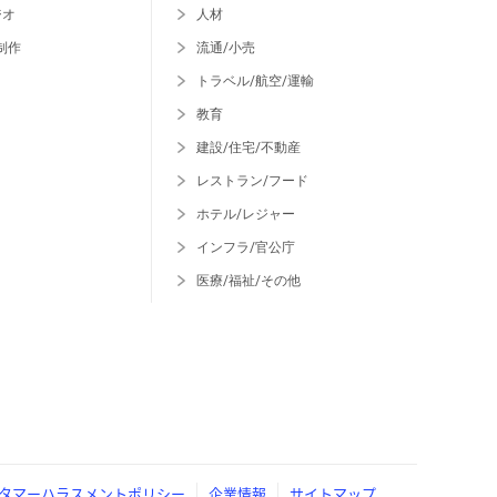
ジオ
人材
制作
流通/小売
トラベル/航空/運輸
教育
建設/住宅/不動産
レストラン/フード
ホテル/レジャー
インフラ/官公庁
医療/福祉/その他
タマーハラスメントポリシー
企業情報
サイトマップ