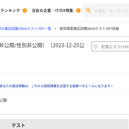
業ランキング
注目の企業・IT/DX特集
の筆記試験/Webテスト/SPI一覧
阪和興業筆記試験|Webテスト|SPI詳細
注目の企業特集
みんなのIT業界新卒就職人気企業ランキング
みんな
[27卒] 本選考体験記投稿キャンペーン
28卒 注目企業特集
27卒 注目企業特集
みんなのDX企業就職ブランド調査
開/性別非公開）（2023-12-25公
お気に入り
(
199
注目のIT・DX企業特集
28卒 IT・DX企業特集
27卒 IT・DX企業特集
28卒
みんなのIT業界新卒就職人気企業ランキング
みんな
企業研究
あなたの就活体験は、これから阪和興業を志望する後輩へのエールになります！
公開
テスト