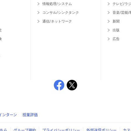
情報処理/システム
テレビ/ラ
コンサル/シンクタンク
音楽/芸能/
通信/ネットワーク
新聞
社
出版
険
広告
等
インターン
授業評価
ちら
グループ規約
プライバシーポリシー
外部送信ポリシー
カス