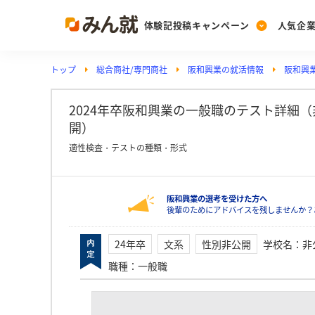
体験記投稿キャンペーン
人気企
トップ
総合商社/専門商社
阪和興業の就活情報
阪和興業
Post
Ranking
PickUp
投稿する
ランキングを見る
注目の企業特集
2024年卒阪和興業の一般職のテスト詳細（非公
開）
適性検査・テストの種類・形式
Vote
投票する
阪和興業の選考を受けた方へ
動画で知ろう！業界・
後輩のためにアドバイスを残しませんか？
24年卒
文系
性別非公開
学校名
：
非
職種
：
一般職