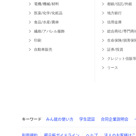
電機/機械/材料
都銀/信託/外銀
医薬/化学/化粧品
地方銀行
食品/水産/農林
信用金庫
繊維/アパレル服飾
総合商社/専門商
印刷
生命保険/損害保
自動車販売
証券/投資
クレジット信販
リース
キーワード
みん就の使い方
学生認証
合同企業説明会
利用規約
掲示板ガイドライン
ヘルプ
法人のお客様はこ