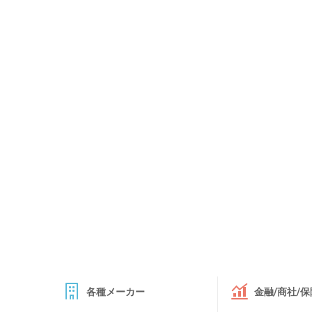
各種メーカー
金融/商社/保