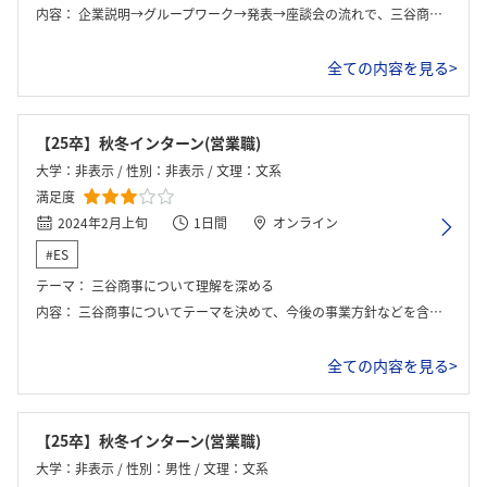
内容：
企業説明→グループワーク→発表→座談会の流れで、三谷商事についての理解をグループで深め、発表する形式。
全ての内容を見る>
【25卒】秋冬インターン(営業職)
大学：非表示 / 性別：非表示 / 文理：文系
満足度
2024年2月上旬
1日間
オンライン
#ES
テーマ：
三谷商事について理解を深める
内容：
三谷商事についてテーマを決めて、今後の事業方針などを含めたプレゼンを、社員に話を伺いながら作成、発表。
全ての内容を見る>
【25卒】秋冬インターン(営業職)
大学：非表示 / 性別：男性 / 文理：文系