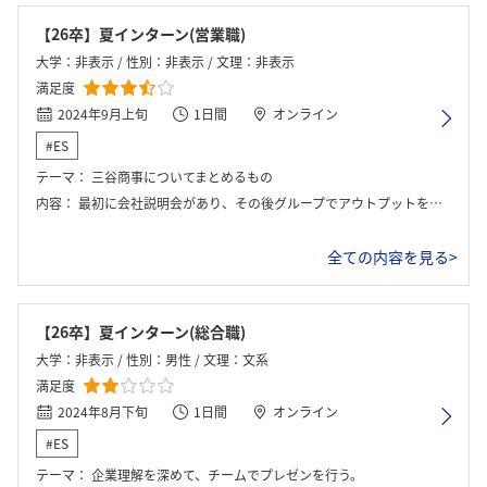
【26卒】夏インターン(営業職)
大学：非表示 / 性別：非表示 / 文理：非表示
満足度
2024年9月上旬
1日間
オンライン
#ES
テーマ：
三谷商事についてまとめるもの
内容：
最初に会社説明会があり、その後グループでアウトプットを行った。グループワークでは企業のホームページに加えて、有価証券報告書などを分析しながら三谷商事について理解を深め、スライドを作った。その後人事に対して1分程度で発表をした。グループワークの後は社員座談会を行った。
全ての内容を見る>
【26卒】夏インターン(総合職)
大学：非表示 / 性別：男性 / 文理：文系
満足度
2024年8月下旬
1日間
オンライン
#ES
テーマ：
企業理解を深めて、チームでプレゼンを行う。