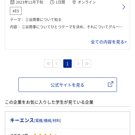
2023年11月下旬
1日間
オンライン
#ES
テーマ：
三谷商事について知る
内容：
三谷商事についてひとつテーマを決め、それについてグループで話し合ったり、社員さんにお話を聞いてまとめ、最後に発表する。
全ての内容を見る>
1
公式サイトを見る
この企業をお気に入りした学生が見ている企業
ログイン・会員登録
キーエンス
[電機/機械/材料]