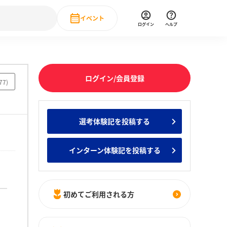
イベント
ログイン
ヘルプ
Event
の新卒就職人気企業ランキング
みんなのインターン人気企業ランキン
直近のイベント一覧
ログイン/会員登録
77
)
もっと見る
 IT・DX現場社員インタビュー
選考体験記を投稿する
の新卒就職人気企業ランキング
みんなのインターン人気企業ランキン
インターン体験記を投稿する
初めてご利用される方