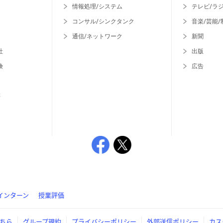
情報処理/システム
テレビ/ラ
コンサル/シンクタンク
音楽/芸能/
通信/ネットワーク
新聞
社
出版
険
広告
等
インターン
授業評価
ちら
グループ規約
プライバシーポリシー
外部送信ポリシー
カス