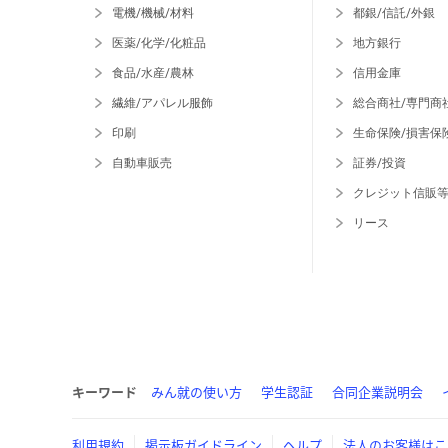
電機/機械/材料
都銀/信託/外銀
医薬/化学/化粧品
地方銀行
食品/水産/農林
信用金庫
繊維/アパレル服飾
総合商社/専門商
印刷
生命保険/損害保
自動車販売
証券/投資
クレジット信販
リース
キーワード
みん就の使い方
学生認証
合同企業説明会
利用規約
掲示板ガイドライン
ヘルプ
法人のお客様はこ