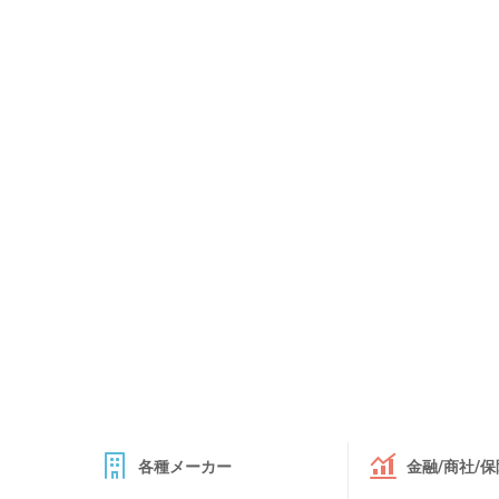
各種メーカー
金融/商社/保