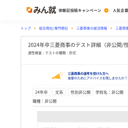
体験記投稿キャンペーン
人気企
トップ
総合商社/専門商社
三菱商事の就活情報
三菱商事
Post
Ranking
PickUp
投稿する
ランキングを見る
注目の企業特集
2024年卒三菱商事のテスト詳細（非公開/
適性検査・テストの種類・形式
Vote
三菱商事の選考を受けた方へ
投票する
後輩のためにアドバイスを残しませんか？
動画で知ろう！業界・
24年卒
文系
性別非公開
学校名
：
非公開
職種
：
非公開