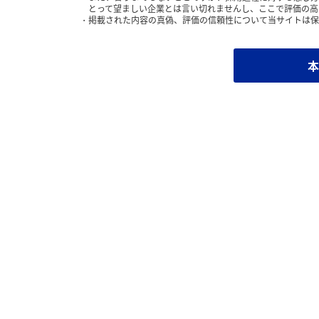
とって望ましい企業とは言い切れませんし、ここで評価の高
掲載された内容の真偽、評価の信頼性について当サイトは保
本