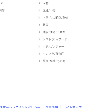
ジオ
人材
制作
流通/小売
トラベル/航空/運輸
教育
建設/住宅/不動産
レストラン/フード
ホテル/レジャー
インフラ/官公庁
医療/福祉/その他
タマーハラスメントポリシー
企業情報
サイトマップ