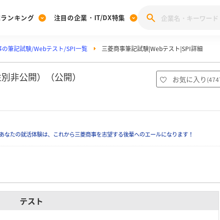
業ランキング
注目の企業・IT/DX特集
の筆記試験/Webテスト/SPI一覧
三菱商事筆記試験|Webテスト|SPI詳細
注目の企業特集
みんなのIT業界新卒就職人気企業ランキング
みんな
[27卒] 本選考体験記投稿キャンペーン
28卒 注目企業特集
27卒 注目企業特集
みんなのDX企業就職ブランド調査
性別非公開）（公開）
お気に入り
(
474
注目のIT・DX企業特集
28卒 IT・DX企業特集
27卒 IT・DX企業特集
28卒
みんなのIT業界新卒就職人気企業ランキング
みんな
あなたの就活体験は、これから三菱商事を志望する後輩へのエールになります！
企業研究
テスト