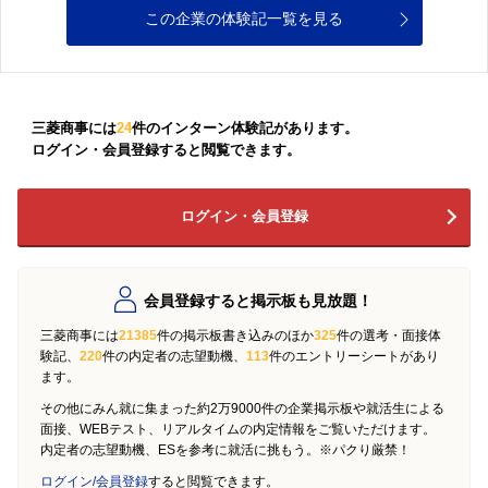
この企業の体験記一覧を見る
三菱商事には
24
件のインターン体験記があります。
ログイン・会員登録すると閲覧できます。
ログイン・会員登録
会員登録すると掲示板も見放題！
三菱商事には
21385
件の掲示板書き込みのほか
325
件の選考・面接体
験記、
220
件の内定者の志望動機、
113
件のエントリーシートがあり
ます。
その他にみん就に集まった約2万9000件の企業掲示板や就活生による
面接、WEBテスト、リアルタイムの内定情報をご覧いただけます。
内定者の志望動機、ESを参考に就活に挑もう。※パクり厳禁！
ログイン/会員登録
すると閲覧できます。