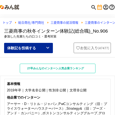
トップ
総合商社/専門商社
三菱商事の就活情報
三菱商事のインター
三菱商事の秋冬インターン体験記(総合職)_No.906
参加した先輩たちの口コミ・選考対策
お気に入り
(
47477
)
体験記を投稿する
27卒みんなのインターン人気企業ランキング
基本情報
2019年卒｜大学名非公開｜性別非公開｜文理非公開
他企業でのインターン
アーサー・D・リトル・ジャパン,PwCコンサルティング（旧：プ
ライスウォーターハウスクーパース）,Strategy&（旧：ブーズ・
アンド・カンパニー）,ボストンコンサルティンググループ,デロ