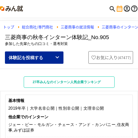
トップ
総合商社/専門商社
三菱商事の就活情報
三菱商事のインター
三菱商事の秋冬インターン体験記_No.905
参加した先輩たちの口コミ・選考対策
お気に入り
(
47477
)
体験記を投稿する
27卒みんなのインターン人気企業ランキング
基本情報
2019年卒｜大学名非公開｜性別非公開｜文理非公開
他企業でのインターン
ジェー・ピー・モルガン・チェース・アンド・カンパニー,住友商
事,みずほ証券