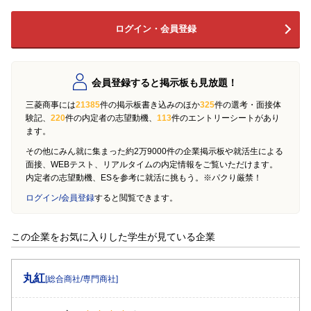
ログイン・会員登録
会員登録すると掲示板も見放題！
三菱商事には
21385
件の掲示板書き込みのほか
325
件の選考・面接体
験記、
220
件の内定者の志望動機、
113
件のエントリーシートがあり
ます。
その他にみん就に集まった約2万9000件の企業掲示板や就活生による
面接、WEBテスト、リアルタイムの内定情報をご覧いただけます。
内定者の志望動機、ESを参考に就活に挑もう。※パクり厳禁！
ログイン/会員登録
すると閲覧できます。
この企業をお気に入りした学生が見ている企業
丸紅
[総合商社/専門商社]