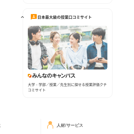
日本最大級の授業口コミサイト
大学・学部／授業／先生別に探せる授業評価クチ
コミサイト
ミ
人材/サービス