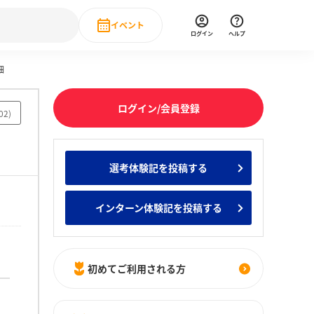
イベント
ログイン
ヘルプ
細
Event
の新卒就職人気企業ランキング
みんなのインターン人気企業ランキン
直近のイベント一覧
ログイン/会員登録
02
)
もっと見る
 IT・DX現場社員インタビュー
選考体験記を投稿する
の新卒就職人気企業ランキング
みんなのインターン人気企業ランキン
インターン体験記を投稿する
初めてご利用される方