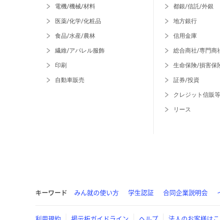
電機/機械/材料
都銀/信託/外銀
医薬/化学/化粧品
地方銀行
食品/水産/農林
信用金庫
繊維/アパレル服飾
総合商社/専門商
印刷
生命保険/損害保
自動車販売
証券/投資
クレジット信販
リース
キーワード
みん就の使い方
学生認証
合同企業説明会
利用規約
掲示板ガイドライン
ヘルプ
法人のお客様はこ