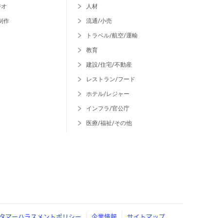
ジオ
人材
制作
流通/小売
トラベル/航空/運輸
教育
建設/住宅/不動産
レストラン/フード
ホテル/レジャー
インフラ/官公庁
医療/福祉/その他
タマーハラスメントポリシー
企業情報
サイトマップ