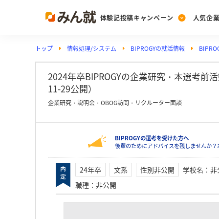
体験記投稿キャンペーン
人気企
トップ
情報処理/システム
BIPROGYの就活情報
BIP
Post
Ranking
PickUp
投稿する
ランキングを見る
注目の企業特集
2024年卒BIPROGYの企業研究・本選考前
11-29公開）
企業研究・説明会・OBOG訪問・リクルーター面談
Vote
投票する
BIPROGYの選考を受けた方へ
動画で知ろう！業界・
後輩のためにアドバイスを残しませんか？あ
24年卒
文系
性別非公開
学校名
：
非
職種
：
非公開