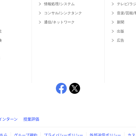
情報処理/システム
テレビ/ラ
コンサル/シンクタンク
音楽/芸能/
通信/ネットワーク
新聞
社
出版
険
広告
等
インターン
授業評価
ちら
グループ規約
プライバシーポリシー
外部送信ポリシー
カス