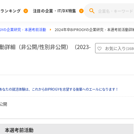
業ランキング
注目の企業・IT/DX特集
ROGYの企業研究・本選考前活動
2024年卒BIPROGYの企業研究・本選考前活動詳
注目の企業特集
みんなのIT業界新卒就職人気企業ランキング
みんな
[27卒] 本選考体験記投稿キャンペーン
28卒 注目企業特集
27卒 注目企業特集
みんなのDX企業就職ブランド調査
活動詳細（非公開/性別非公開）（2023-
お気に入り
(
168
注目のIT・DX企業特集
28卒 IT・DX企業特集
27卒 IT・DX企業特集
28卒
みんなのIT業界新卒就職人気企業ランキング
みんな
企業研究
なたの就活体験は、これからBIPROGYを志望する後輩へのエールになります！
公開
本選考前活動