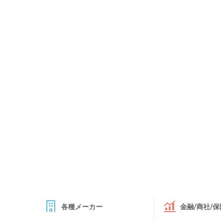
各種メーカー
金融/商社/保