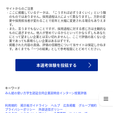
サイトからのご注意
ここに掲載しているデータは、「こうすれば必ずうまくいく」という類
のものではありません。採用過程は人によって異なりますし、方針の変
更や採用担当者が変わることで前年と大幅に変更される場合もありえま
す。
また、言うまでもないことですが、採用過程に対する感じ方は主観的な
ものに過ぎません。他人が誉めているからといってかならずしもあなた
にとって望ましい企業とは言い切れませんし、ここで評価の高くない企
業であっても素晴らしい企業はあるはずです。
掲載された内容の真偽、評価の信頼性について当サイトは保証しかねま
す。あくまでも「一つの結果」として参考程度にとどめてください。
本選考体験を投稿する
キーワード
みん就の使い方
学生認証
合同企業説明会
インターン
授業評価
利用規約
掲示板ガイドライン
ヘルプ
広告掲載
グループ規約
プライバシーポリシー
外部送信ポリシー