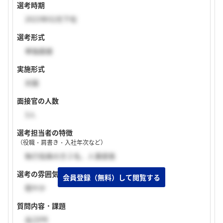
選考時期
2023年02月下旬
選考形式
単独面接
実施形式
対面
面接官の人数
3人
選考担当者の特徴
（役職・肩書き・入社年次など）
執行役員の方２名、人事部長
選考の雰囲気
穏やか
質問内容・課題
自己PR