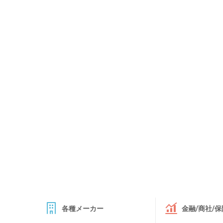
各種メーカー
金融/商社/保