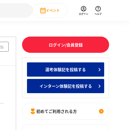
イベント
ログイン
ヘルプ
Event
の新卒就職人気企業ランキング
みんなのインターン人気企業ランキン
直近のイベント一覧
ログイン/会員登録
75
)
もっと見る
 IT・DX現場社員インタビュー
選考体験記を投稿する
の新卒就職人気企業ランキング
みんなのインターン人気企業ランキン
インターン体験記を投稿する
初めてご利用される方