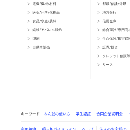
電機/機械/材料
都銀/信託/外銀
医薬/化学/化粧品
地方銀行
食品/水産/農林
信用金庫
繊維/アパレル服飾
総合商社/専門商
印刷
生命保険/損害保
自動車販売
証券/投資
クレジット信販
リース
キーワード
みん就の使い方
学生認証
合同企業説明会
利用規約
掲示板ガイドライン
ヘルプ
法人のお客様はこ