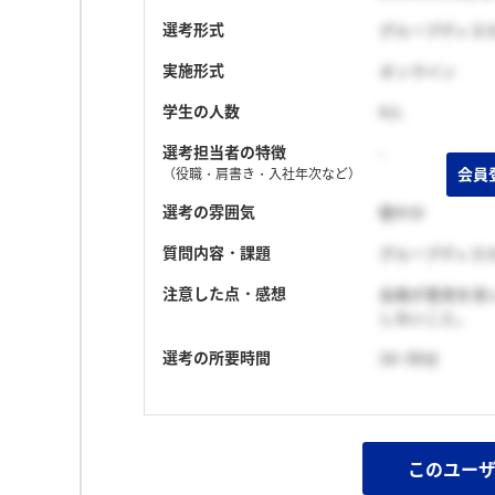
選考形式
グループディス
実施形式
オンライン
学生の人数
4人
選考担当者の特徴
-
（役職・肩書き・入社年次など）
選考の雰囲気
穏やか
質問内容・課題
グループディス
注意した点・感想
全員が意見を言
しないこと。
選考の所要時間
16~30分
このユー