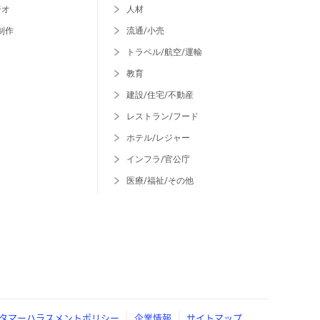
ジオ
人材
制作
流通/小売
トラベル/航空/運輸
教育
建設/住宅/不動産
レストラン/フード
ホテル/レジャー
インフラ/官公庁
医療/福祉/その他
タマーハラスメントポリシー
企業情報
サイトマップ