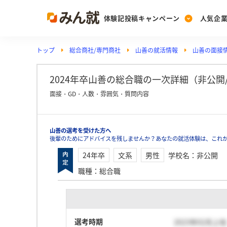
体験記投稿キャンペーン
人気企
トップ
総合商社/専門商社
山善の就活情報
山善の面接
Post
Ranking
PickUp
投稿する
ランキングを見る
注目の企業特集
2024年卒山善の総合職の一次詳細（非公開/男
面接・GD・人数・雰囲気・質問内容
Vote
山善の選考を受けた方へ
投票する
後輩のためにアドバイスを残しませんか？あなたの就活体験は、これ
動画で知ろう！業界・
24年卒
文系
男性
学校名
：
非公開
職種
：
総合職
選考時期
2023年02月上旬