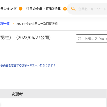
業ランキング
注目の企業・IT/DX特集
情報一覧
2024年卒の山善の一次面接詳細
注目の企業特集
みんなのIT業界新卒就職人気企業ランキング
みんな
[27卒] 本選考体験記投稿キャンペーン
28卒 注目企業特集
27卒 注目企業特集
みんなのDX企業就職ブランド調査
性）（2023/06/27公開）
お気に入り
(
89
注目のIT・DX企業特集
28卒 IT・DX企業特集
27卒 IT・DX企業特集
28卒
みんなのIT業界新卒就職人気企業ランキング
みんな
から山善を志望する後輩へのエールになります！
企業研究
一次選考