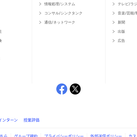
情報処理/システム
テレビ/ラ
コンサル/シンクタンク
音楽/芸能/
通信/ネットワーク
新聞
社
出版
険
広告
等
インターン
授業評価
ちら
グループ規約
プライバシーポリシー
外部送信ポリシー
カス