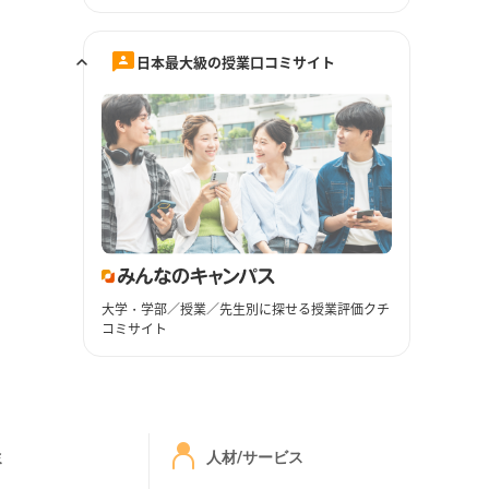
日本最大級の授業口コミサイト
大学・学部／授業／先生別に探せる授業評価クチ
コミサイト
ミ
人材/サービス