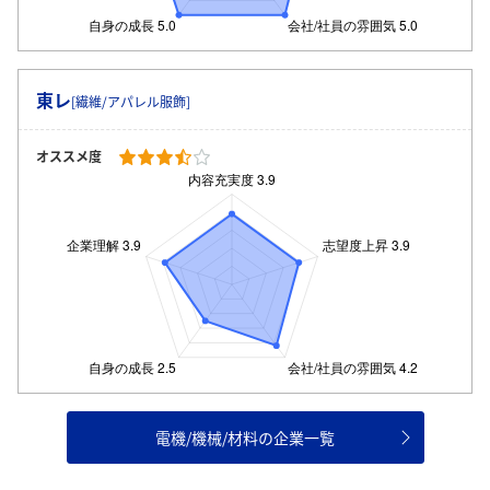
東レ
[繊維/アパレル服飾]
オススメ度
電機/機械/材料の企業一覧