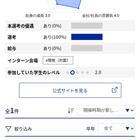
本選考の優遇
あり(0%)
選考
あり(100%)
給与
あり(0%)
インターン会場
#現地（対面）
参加していた学生のレベル
2.0
公式サイトを見る
1
全
件
絞り込み
卒年